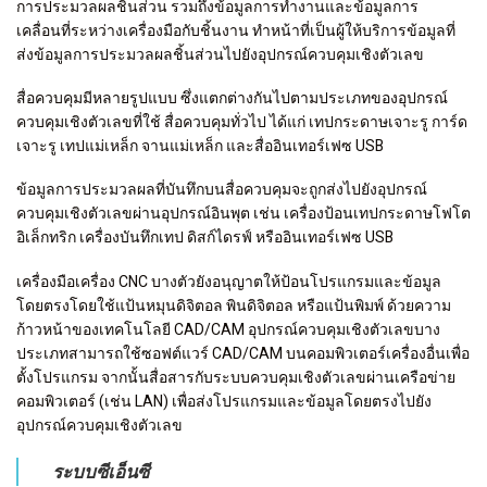
การประมวลผลชิ้นส่วน รวมถึงข้อมูลการทำงานและข้อมูลการ
เคลื่อนที่ระหว่างเครื่องมือกับชิ้นงาน ทำหน้าที่เป็นผู้ให้บริการข้อมูลที่
ส่งข้อมูลการประมวลผลชิ้นส่วนไปยังอุปกรณ์ควบคุมเชิงตัวเลข
สื่อควบคุมมีหลายรูปแบบ ซึ่งแตกต่างกันไปตามประเภทของอุปกรณ์
ควบคุมเชิงตัวเลขที่ใช้ สื่อควบคุมทั่วไป ได้แก่ เทปกระดาษเจาะรู การ์ด
เจาะรู เทปแม่เหล็ก จานแม่เหล็ก และสื่ออินเทอร์เฟซ USB
ข้อมูลการประมวลผลที่บันทึกบนสื่อควบคุมจะถูกส่งไปยังอุปกรณ์
ควบคุมเชิงตัวเลขผ่านอุปกรณ์อินพุต เช่น เครื่องป้อนเทปกระดาษโฟโต
อิเล็กทริก เครื่องบันทึกเทป ดิสก์ไดรฟ์ หรืออินเทอร์เฟซ USB
เครื่องมือเครื่อง CNC บางตัวยังอนุญาตให้ป้อนโปรแกรมและข้อมูล
โดยตรงโดยใช้แป้นหมุนดิจิตอล พินดิจิตอล หรือแป้นพิมพ์ ด้วยความ
ก้าวหน้าของเทคโนโลยี CAD/CAM อุปกรณ์ควบคุมเชิงตัวเลขบาง
ประเภทสามารถใช้ซอฟต์แวร์ CAD/CAM บนคอมพิวเตอร์เครื่องอื่นเพื่อ
ตั้งโปรแกรม จากนั้นสื่อสารกับระบบควบคุมเชิงตัวเลขผ่านเครือข่าย
คอมพิวเตอร์ (เช่น LAN) เพื่อส่งโปรแกรมและข้อมูลโดยตรงไปยัง
อุปกรณ์ควบคุมเชิงตัวเลข
ระบบซีเอ็นซี