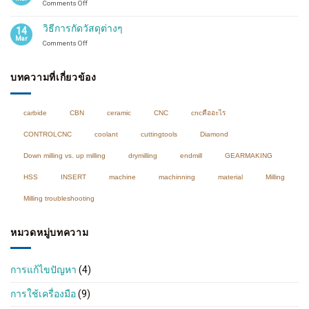
on
Comments Off
up
การ
milling
กัด
วิธีการกัดวัสดุต่างๆ
14
โปรไฟล์
Mar
on
Comments Off
คือ
วิธี
อะไร?
การ
profile
กัด
บทความที่เกี่ยวข้อง
milling
วัสดุ
ต่างๆ
carbide
CBN
ceramic
CNC
cncคืออะไร
CONTROLCNC
coolant
cuttingtools
Diamond
Down milling vs. up milling
drymilling
endmill
GEARMAKING
HSS
INSERT
machine
machinning
material
Milling
Milling troubleshooting
หมวดหมู่บทความ
การแก้ไขปัญหา
(4)
การใช้เครื่องมือ
(9)