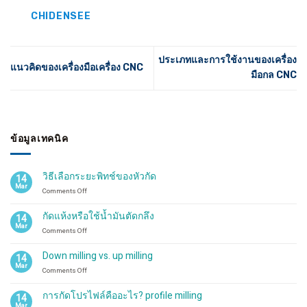
CHIDENSEE
ประเภทและการใช้งานของเครื่อง
แนวคิดของเครื่องมือเครื่อง CNC
มือกล CNC
ข้อมูลเทคนิค
วิธีเลือกระยะพิทช์ของหัวกัด
14
Mar
on
Comments Off
วิธี
เลือก
กัดแห้งหรือใช้น้ำมันตัดกลึง
14
ระ
Mar
on
Comments Off
ยะ
กัด
พิทช์
แห้ง
ของ
Down milling vs. up milling
14
หรือ
หัว
Mar
on
Comments Off
ใช้
กัด
Down
น้ำมัน
milling
ตัด
การกัดโปรไฟล์คืออะไร? profile milling
14
vs.
กลึง
Mar