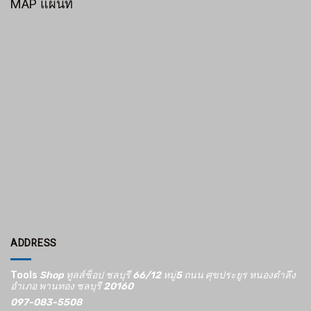
MAP แผนที่
ADDRESS
Tools
Shop ทูลส์ช็อป ชลบุรี 66/12​ หมู่5​ ถนน ศุขประยูร หนองตำลึง
อำเภอ พานทอง ชลบุรี 20160
097-083-5508