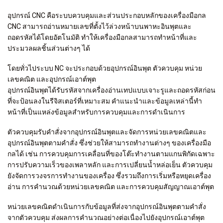
อุปกรณ์ CNC คือระบบควบคุมและส่วนประกอบหลักของเครื่องมือกล
CNC สามารถอ่านหมายเลขที่ตั้งไว้ล่วงหน้าบนพาหะอินพุตและ
ถอดรหัสได้โดยอัตโนมัติ ทำให้เครื่องมือกลสามารถทำหน้าที่และ
ประมวลผลชิ้นส่วนต่างๆ ได้
โดยทั่วไประบบ NC จะประกอบด้วยอุปกรณ์อินพุต ตัวควบคุม หน่วย
เลขคณิต และอุปกรณ์เอาต์พุต
อุปกรณ์อินพุตได้รับรหัสจากเครื่องอ่านเทปแบบเจาะรูและถอดรหัสก่อน
ที่จะป้อนลงในรีจิสเตอร์ที่เหมาะสม คำแนะนำและข้อมูลเหล่านี้ทำ
หน้าที่เป็นแหล่งข้อมูลสำหรับการควบคุมและการดำเนินการ
ตัวควบคุมรับคำสั่งจากอุปกรณ์อินพุตและจัดการหน่วยเลขคณิตและ
อุปกรณ์อินพุตตามคำสั่ง ซึ่งช่วยให้สามารถทำงานต่างๆ ของเครื่องมือ
กลได้ เช่น การควบคุมการเคลื่อนที่ของโต๊ะทำงานตามแกนพิกัดเฉพาะ
การปรับความเร็วของเพลาหลัก และการเปลี่ยนน้ำหล่อเย็น ตัวควบคุม
ยังจัดการวงจรการทำงานของเครื่อง ซึ่งรวมถึงการเริ่มหรือหยุดเครื่อง
อ่าน การคำนวณด้วยหน่วยเลขคณิต และการควบคุมสัญญาณเอาต์พุต
หน่วยเลขคณิตดำเนินการกับข้อมูลที่ส่งจากอุปกรณ์อินพุตตามคำสั่ง
จากตัวควบคุม ส่งผลการคำนวณอย่างต่อเนื่องไปยังอุปกรณ์เอาต์พุต