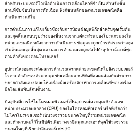
สำหรับระบบเซอร์โวเพื่อดำเนินการเคลื่อนไหวที่จำเป็น สำหรับชิ้น
ส่วนที่ซับซ้อนในการตัดเฉือน ฟังก์ชันหลักของหน่วยเลขคณิตคือ
ดำเนินการแก้ไข
การดำเนินการแก้ไขเกี่ยวข้องกับการป้อนข้อมูลพิกัดสำหรับจุดเริ่มต้น
และจุดสิ้นสุดบนรูปร่างของชิ้นงานจากแต่ละส่วนของโปรแกรมลงใน
หน่วยเลขคณิต หลังจากการดำเนินการ ข้อมูลจะถูกเข้ารหัสระหว่างจุด
เริ่มต้นและจุดสิ้นสุด และผลการคำนวณจะถูกส่งไปยังอุปกรณ์เอาต์พุต
ตามคำสั่งของคอนโทรลเลอร์
อุปกรณ์ส่งออกจะส่งผลการคำนวณจากหน่วยเลขคณิตไปยังระบบเซอร์
โวตามคำสั่งของตัวควบคุม ขับเคลื่อนแกนพิกัดที่สอดคล้องกันผ่านการ
ขยายกำลังและปล่อยให้เครื่องมือเครื่องจักรทำการเคลื่อนที่ของเครื่อง
มือโดยสัมพันธ์กับชิ้นงาน
ปัจจุบันมีการใช้ไมโครคอมพิวเตอร์เป็นอุปกรณ์ควบคุมเชิงตัวเลข
หน่วยประมวลผลกลาง (CPU) ของไมโครคอมพิวเตอร์ หรือที่เรียกว่า
ไมโครโปรเซสเซอร์ เป็นวงจรรวมขนาดใหญ่ที่รวมหน่วยเลขคณิต
และตัวควบคุมไว้ในชิปตัวเดียว วงจรอินพุตและเอาต์พุตใช้วงจรรวม
ขนาดใหญ่ที่เรียกว่าอินเทอร์เฟซ I/O