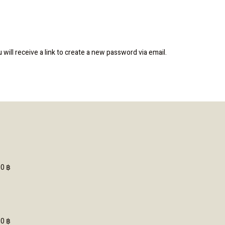
ill receive a link to create a new password via email.
Price
range:
100 ฿
through
80
฿
480 ฿
Price
range:
100 ฿
through
80
฿
480 ฿