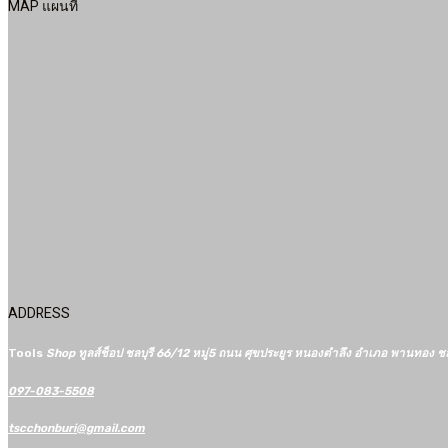
MAP แผนที่
ADDRESS
Tools
Shop ทูลส์ช็อป ชลบุรี 66/12​ หมู่5​ ถนน ศุขประยูร หนองตำลึง อำเภอ พานทอง ช
097-083-5508
tscchonburi@gmail.com