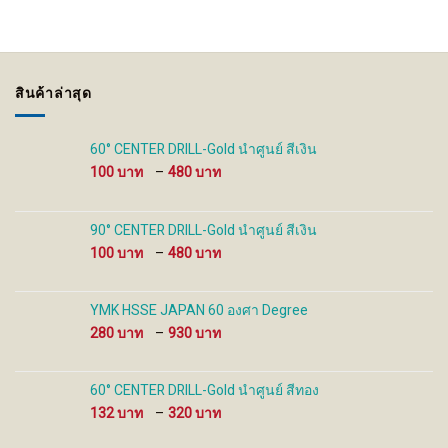
variants.
variants.
The
The
options
options
may
may
be
be
สินค้าล่าสุด
chosen
chosen
on
on
the
the
60° CENTER DRILL-Gold นำศูนย์ สีเงิน
product
product
Price
100
–
480
page
page
range:
100 ฿
through
90° CENTER DRILL-Gold นำศูนย์ สีเงิน
480 ฿
Price
100
–
480
range:
100 ฿
through
YMK HSSE JAPAN 60 องศา Degree
480 ฿
Price
280
–
930
range:
280 ฿
through
60° CENTER DRILL-Gold นำศูนย์ สีทอง
930 ฿
Price
132
–
320
range: