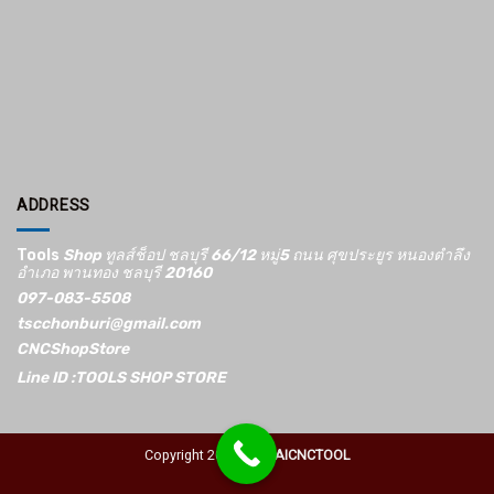
ADDRESS
Tools
Shop ทูลส์ช็อป ชลบุรี 66/12​ หมู่5​ ถนน ศุขประยูร หนองตำลึง
อำเภอ พานทอง ชลบุรี 20160
097-083-5508
tscchonburi@gmail.com
CNCShopStore
Line ID :TOOLS SHOP STORE
Copyright 2026 ©
THAICNCTOOL