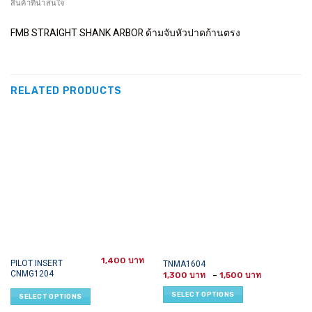
สินค้าที่น่าสนใจ
FMB STRAIGHT SHANK ARBOR ด้ามจับหัวปาดก้านตรง
RELATED PRODUCTS
1,400
This
This
PILOT INSERT
TNMA1604
CNMG1204
Price
product
product
1,300
–
1,500
range:
has
has
1,300 ฿
SELECT OPTIONS
SELECT OPTIONS
through
multiple
multiple
1,500 ฿