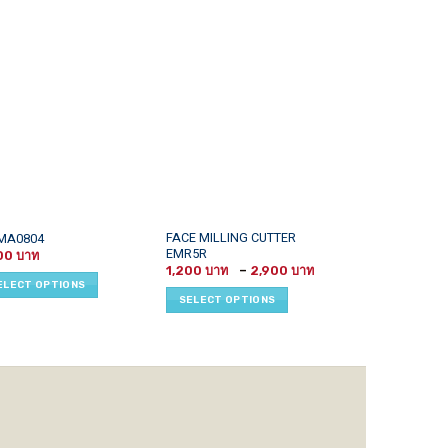
This
This
FACE MILLING CUTTER
DCMT07xx
MA0804
EMR5R
PILOT
uct
product
product
00
Price
1,200
–
2,900
has
has
range:
ELECT OPTIONS
SELECT OPTI
1,200 ฿
iple
multiple
multiple
SELECT OPTIONS
through
ants.
variants.
variants.
2,900 ฿
The
The
ons
options
options
may
may
be
be
sen
chosen
chosen
on
on