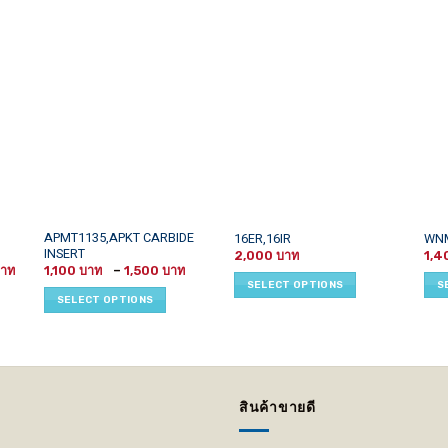
This
This
This
APMT1135,APKT CARBIDE
16ER,16IR
WN
INSERT
product
product
prod
2,000
1,4
Price
Price
1,100
–
1,500
has
has
has
range:
range:
SELECT OPTIONS
S
4,000 ฿
1,100 ฿
multiple
multiple
mult
SELECT OPTIONS
through
through
variants.
variants.
vari
29,000 ฿
1,500 ฿
The
The
The
options
options
opti
may
may
may
be
be
be
สินค้าขายดี
chosen
chosen
cho
on
on
on