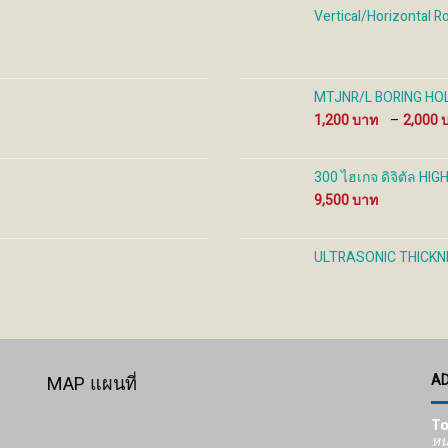
the
the
the
Vertical/Horizontal R
product
product
prod
page
page
pag
MTJNR/L BORING HOL
1,200
–
2,000
300 ไฮเกจ ดิจิตัล HI
9,500
ULTRASONIC THICK
A
MAP แผนที่
To
หน