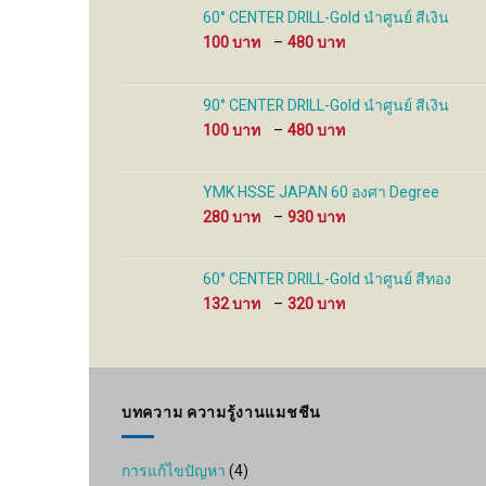
the
the
60° CENTER DRILL-Gold นำศูนย์ สีเงิน
product
product
Price
100
–
480
page
page
range:
100 ฿
through
90° CENTER DRILL-Gold นำศูนย์ สีเงิน
480 ฿
Price
100
–
480
range:
100 ฿
through
YMK HSSE JAPAN 60 องศา Degree
480 ฿
Price
280
–
930
range:
280 ฿
through
60° CENTER DRILL-Gold นำศูนย์ สีทอง
930 ฿
Price
132
–
320
range:
132 ฿
through
320 ฿
บทความ ความรู้งานแมชชีน
การแก้ไขปัญหา
(4)