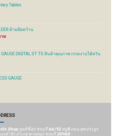
the
the
otary Tables
uct
product
product
e
page
page
DER ด้ามมีดคว้าน
Price
range:
1,200 ฿
through
GH GAUGE DIGITAL ST TS สินค้าคุณภาพ เกรดงานไต้หวัน
2,000 ฿
NESS GAUGE
DDRESS
ols
Shop ทูลส์ช็อป ชลบุรี 66/12​ หมู่5​ ถนน ศุขประยูร
องตำลึง อำเภอ พานทอง ชลบุรี 20160