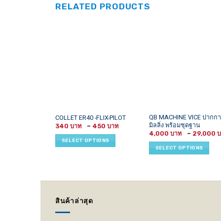
RELATED PRODUCTS
This
This
QB MACHINE VICE ปากกา
COLLET ER40 -FLIX-PILOT
มิลลิ่ง พร้อมชุดฐาน
Price
product
product
340
–
450
range:
4,000
–
29,000
has
has
340 ฿
SELECT OPTIONS
through
multiple
multiple
SELECT OPTIONS
450 ฿
variants.
variants.
The
The
options
options
may
may
be
be
สินค้าล่าสุด
chosen
chosen
on
on