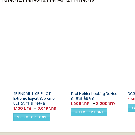
, F1-BT40-12, F1-BT40-18, F1-NT40-12, F1-NT40-18
This
This
This
4F ENDMILL CB PILOT
Tool Holder Locking Device
DCG
Extreme Expert Supreme
BT แท่นล็อค BT
product
product
prod
1,5
ULTRA รุ่นยาวพิเศษ
Price
1,600
–
2,200
has
has
has
range:
Price
S
1,100
–
8,019
1,600 ฿
multiple
multiple
mult
range:
SELECT OPTIONS
through
1,100 ฿
variants.
variants.
vari
2,200 ฿
SELECT OPTIONS
through
8,019 ฿
The
The
The
options
options
opti