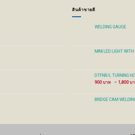
may
may
may
be
be
be
สินค้าขายดี
chosen
chosen
cho
on
on
on
the
the
the
WELDING GAUGE
product
product
prod
page
page
pag
MINI LED LIGHT WIT
DTFNR/L TURNING HOL
900
–
1,800
BRIDGE CAM WELDIN