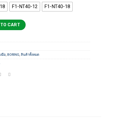
6,000 ฿
-18
F1-NT40-12
F1-NT40-18
ัวคว้านหยาบ quantity
 TO CART
งมือ
,
BORING
,
สินค้าทั้งหมด
น