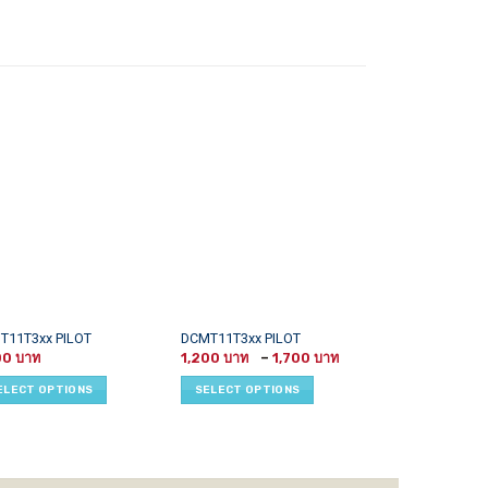
This
T11T3xx PILOT
DCMT11T3xx PILOT
TT11010
Price
uct
product
00
1,200
–
1,700
range:
READ MORE
has
1,200 ฿
ELECT OPTIONS
SELECT OPTIONS
through
iple
multiple
1,700 ฿
ants.
variants.
The
ons
options