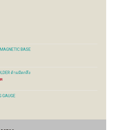
may
be
sen
chosen
on
the
uct
product
e
page
H MAGNETIC BASE
DER ด้ามมีดกลึง
Price
range:
900 ฿
through
G GAUGE
1,800 ฿