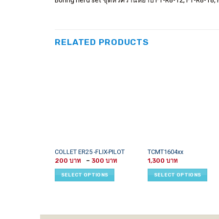
Boring herd set ชุดหัวคว้านหยาบ F1-R8-12, F1-R8-18
RELATED PRODUCTS
This
This
COLLET ER25 -FLIX-PILOT
TCMT1604xx
Price
product
product
200
–
300
1,300
range:
has
has
200 ฿
SELECT OPTIONS
SELECT OPTIONS
through
multiple
multiple
300 ฿
variants.
variants.
The
The
options
options