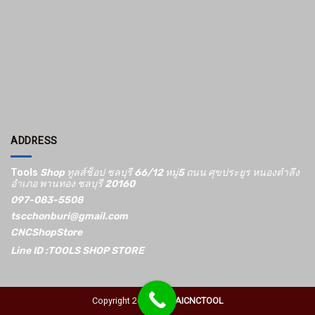
ADDRESS
Tools
Shop ทูลส์ช็อป ชลบุรี 66/12​ หมู่5​ ถนน ศุขประยูร หนองตำลึง
อำเภอ พานทอง ชลบุรี 20160
097-083-5508
tscchonburi@gmail.com
CNCShopStore
Line ID :TOOLS SHOP STORE
Copyright 2026 ©
THAICNCTOOL