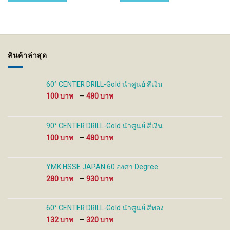
multiple
variants.
The
options
may
be
สินค้าล่าสุด
chosen
on
the
60° CENTER DRILL-Gold นำศูนย์ สีเงิน
product
Price
100
–
480
page
range:
100 ฿
through
90° CENTER DRILL-Gold นำศูนย์ สีเงิน
480 ฿
Price
100
–
480
range:
100 ฿
through
YMK HSSE JAPAN 60 องศา Degree
480 ฿
Price
280
–
930
range:
280 ฿
through
60° CENTER DRILL-Gold นำศูนย์ สีทอง
930 ฿
Price
132
–
320
range: