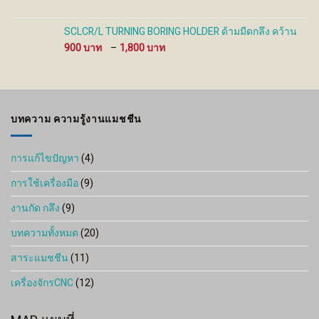
range:
340 ฿
through
SCLCR/L TURNING BORING HOLDER ด้ามมีดกลึง คว้าน
4,000 ฿
Price
900
–
1,800
range:
900 ฿
through
1,800 ฿
บทความ ความรู้งานแมชชีน
การแก้ไขปัญหา
(4)
การใช้เครื่องมือ
(9)
งานกัด กลึง
(9)
บทความทั้งหมด
(20)
สาระแมชชีน
(11)
เครื่องจักรCNC
(12)