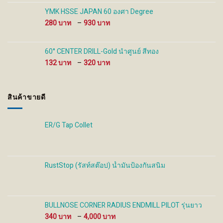
100 ฿
through
YMK HSSE JAPAN 60 องศา Degree
480 ฿
Price
280
–
930
range:
280 ฿
through
60° CENTER DRILL-Gold นำศูนย์ สีทอง
930 ฿
Price
132
–
320
range:
132 ฿
through
สินค้าขายดี
320 ฿
ER/G Tap Collet
RustStop (รัสท์สต๊อป) น้ำมันป้องกันสนิม
BULLNOSE CORNER RADIUS ENDMILL PILOT รุ่นยาว
Price
340
–
4,000