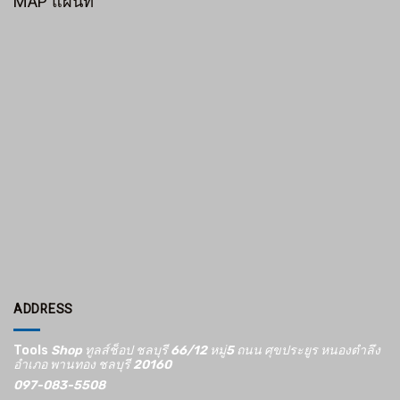
MAP แผนที่
ADDRESS
Tools
Shop ทูลส์ช็อป ชลบุรี 66/12​ หมู่5​ ถนน ศุขประยูร หนองตำลึง
อำเภอ พานทอง ชลบุรี 20160
097-083-5508