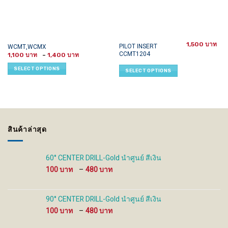
1,500
This
This
PILOT INSERT
WCMT,WCMX
CCMT1204
Price
product
product
1,100
–
1,400
range:
has
has
1,100 ฿
SELECT OPTIONS
SELECT OPTIONS
through
multiple
multiple
1,400 ฿
variants.
variants.
The
The
options
options
may
may
be
be
สินค้าล่าสุด
chosen
chosen
on
on
the
the
60° CENTER DRILL-Gold นำศูนย์ สีเงิน
product
product
Price
100
–
480
page
page
range:
100 ฿
through
90° CENTER DRILL-Gold นำศูนย์ สีเงิน
480 ฿
Price
100
–
480
range: