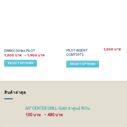
1,200
This
This
PILOT INSERT
DNMG1504xx PILOT
CCMT09T3
Price
product
product
1,300
–
1,900
range:
has
has
1,300 ฿
SELECT OPTIONS
SELECT OPTIONS
through
multiple
multiple
1,900 ฿
variants.
variants.
The
The
options
options
may
may
สินค้าล่าสุด
be
be
chosen
chosen
on
on
60° CENTER DRILL-Gold นำศูนย์ สีเงิน
the
the
Price
100
–
480
product
product
range:
page
page
100 ฿