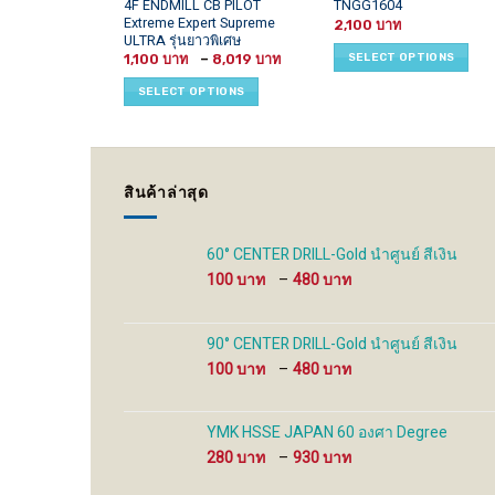
This
This
4F ENDMILL CB PILOT
TNGG1604
Extreme Expert Supreme
product
product
2,100
ULTRA รุ่นยาวพิเศษ
has
has
Price
SELECT OPTIONS
1,100
–
8,019
multiple
multiple
range:
1,100 ฿
variants.
variants.
SELECT OPTIONS
through
8,019 ฿
The
The
options
options
may
may
be
be
สินค้าล่าสุด
chosen
chosen
on
on
the
the
60° CENTER DRILL-Gold นำศูนย์ สีเงิน
product
product
Price
100
–
480
page
page
range:
100 ฿
through
90° CENTER DRILL-Gold นำศูนย์ สีเงิน
480 ฿
Price
100
–
480
range:
100 ฿
through
YMK HSSE JAPAN 60 องศา Degree
480 ฿
Price
280
–
930
range: