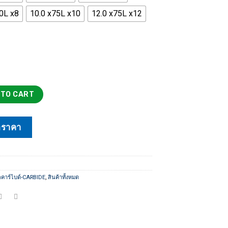
8,300 ฿
60L x8
10.0 x75L x10
12.0 x75L x12
CB PILOT รุ่นยาวมาตรฐาน quantity
 TO CART
อราคา
กคาร์ไบด์-CARBIDE
,
สินค้าทั้งหมด