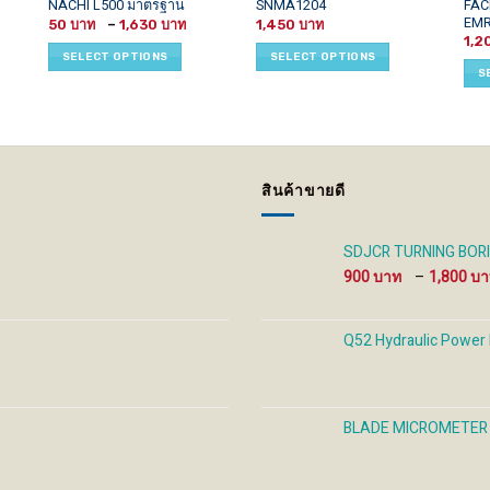
This
This
This
FAC
NACHI L500 มาตรฐาน
SNMA1204
EM
Price
product
product
prod
50
–
1,630
1,450
range:
1,2
has
has
has
50 ฿
SELECT OPTIONS
SELECT OPTIONS
through
multiple
multiple
mult
S
1,630 ฿
variants.
variants.
vari
The
The
The
options
options
opti
may
may
may
be
be
be
สินค้าขายดี
chosen
chosen
cho
on
on
on
the
the
the
SDJCR TURNING BORIN
product
product
prod
900
–
1,800
page
page
pag
Q52 Hydraulic Power
BLADE MICROMETER