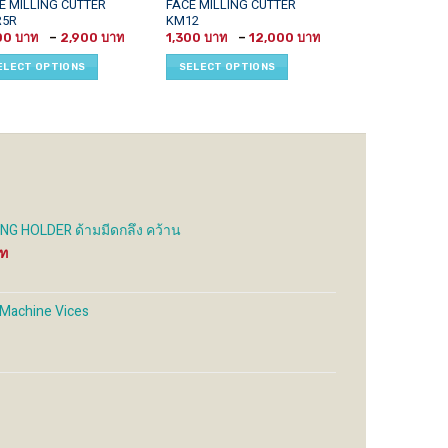
This
This
E MILLING CUTTER
FACE MILLING CUTTER
PILOT INSERT 
R5R
KM12
uct
product
product
1,200
Price
Price
00
–
2,900
1,300
–
12,000
has
has
range:
range:
SELECT OPTI
1,200 ฿
1,300 ฿
iple
multiple
multiple
ELECT OPTIONS
SELECT OPTIONS
through
through
ants.
variants.
variants.
2,900 ฿
12,000 ฿
The
The
ons
options
options
may
may
be
be
sen
chosen
chosen
on
on
the
the
G HOLDER ด้ามมีดกลึง คว้าน
uct
product
product
Price
e
page
page
range:
900 ฿
through
 Machine Vices
1,800 ฿