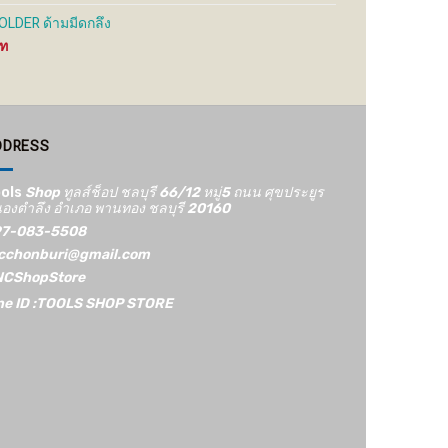
LDER ด้ามมีดกลึง
Price
range:
900 ฿
through
1,275 ฿
DDRESS
ols
Shop ทูลส์ช็อป ชลบุรี 66/12​ หมู่5​ ถนน ศุขประยูร
องตำลึง อำเภอ พานทอง ชลบุรี 20160
7-083-5508
cchonburi@gmail.com
CShopStore
ne ID :TOOLS SHOP STORE