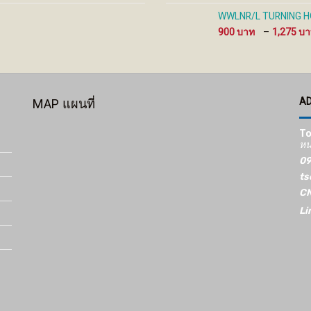
WWLNR/L TURNING HO
900
–
1,275
A
MAP แผนที่
To
หน
09
ts
CN
Li