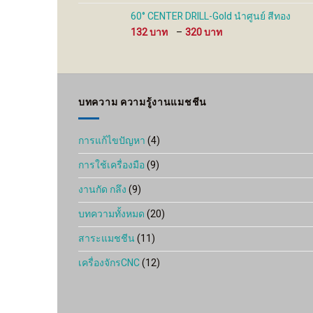
280 ฿
through
60° CENTER DRILL-Gold นำศูนย์ สีทอง
930 ฿
Price
132
–
320
range:
132 ฿
through
320 ฿
บทความ ความรู้งานแมชชีน
การแก้ไขปัญหา
(4)
การใช้เครื่องมือ
(9)
งานกัด กลึง
(9)
บทความทั้งหมด
(20)
สาระแมชชีน
(11)
เครื่องจักรCNC
(12)