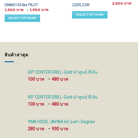
2,500
This
This
DNMG1504xx PILOT
22ER,22IR
Price
product
product
1,300
–
1,900
range:
SELECT OPTIONS
has
has
1,300 ฿
SELECT OPTIONS
through
multiple
multiple
1,900 ฿
variants.
variants.
The
The
options
options
may
may
be
be
สินค้าล่าสุด
chosen
chosen
on
on
the
the
60° CENTER DRILL-Gold นำศูนย์ สีเงิน
product
product
Price
100
–
480
page
page
range:
100 ฿
through
90° CENTER DRILL-Gold นำศูนย์ สีเงิน
480 ฿
Price
100
–
480
range:
100 ฿
through
YMK HSSE JAPAN 60 องศา Degree
480 ฿
Price
280
–
930
range: