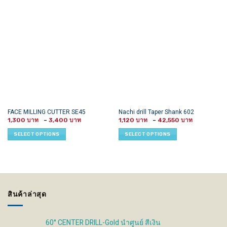
This
This
FACE MILLING CUTTER SE45
Nachi drill Taper Shank 602
Price
Price
product
product
1,300
–
3,400
1,120
–
42,550
range:
range:
has
has
1,300 ฿
1,120 ฿
SELECT OPTIONS
SELECT OPTIONS
through
through
multiple
multiple
3,400 ฿
42,550 ฿
variants.
variants.
The
The
options
options
may
may
be
be
สินค้าล่าสุด
chosen
chosen
on
on
the
the
60° CENTER DRILL-Gold นำศูนย์ สีเงิน
product
product