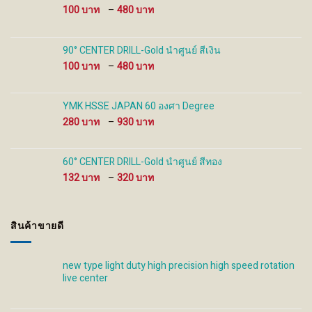
Price
100
–
480
page
page
range:
100 ฿
through
90° CENTER DRILL-Gold นำศูนย์ สีเงิน
480 ฿
Price
100
–
480
range:
100 ฿
through
YMK HSSE JAPAN 60 องศา Degree
480 ฿
Price
280
–
930
range:
280 ฿
through
60° CENTER DRILL-Gold นำศูนย์ สีทอง
930 ฿
Price
132
–
320
range:
132 ฿
through
สินค้าขายดี
320 ฿
new type light duty high precision high speed rotation
live center