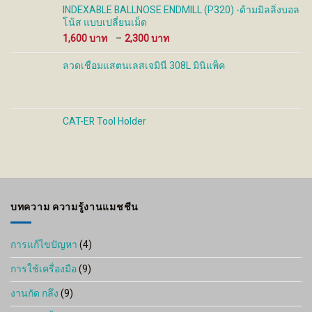
INDEXABLE BALLNOSE ENDMILL (P320) -ด้ามมิลลิ่งบอล
โน้ส แบบเปลี่ยนเม็ด
Price
1,600
–
2,300
range:
1,600 ฿
ลวดเชื่อมแสตนเลสเจมินี่ 308L มินิแพ็ค
through
2,300 ฿
CAT-ER Tool Holder
บทความ ความรู้งานแมชชีน
การแก้ไขปัญหา
(4)
การใช้เครื่องมือ
(9)
งานกัด กลึง
(9)