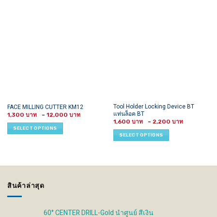
This
This
Tool Holder Locking Device BT
FACE MILLING CUTTER KM12
แท่นล็อค BT
Price
product
product
1,300
–
12,000
range:
Price
1,600
–
2,200
has
has
1,300 ฿
range:
SELECT OPTIONS
through
1,600 ฿
multiple
multiple
SELECT OPTIONS
12,000 ฿
through
variants.
variants.
2,200 ฿
The
The
options
options
may
may
be
be
สินค้าล่าสุด
chosen
chosen
on
on
the
the
60° CENTER DRILL-Gold นำศูนย์ สีเงิน
product
product