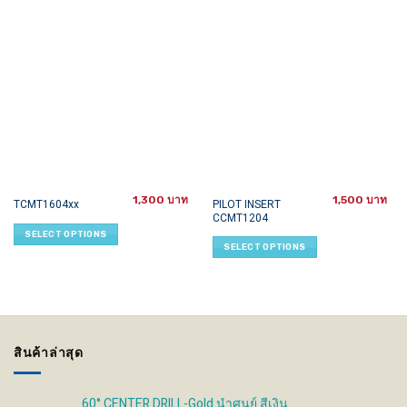
1,300
1,500
This
This
PILOT INSERT
TCMT1604xx
CCMT1204
product
product
SELECT OPTIONS
has
has
SELECT OPTIONS
multiple
multiple
variants.
variants.
The
The
options
options
may
may
be
be
สินค้าล่าสุด
chosen
chosen
on
on
the
the
60° CENTER DRILL-Gold นำศูนย์ สีเงิน