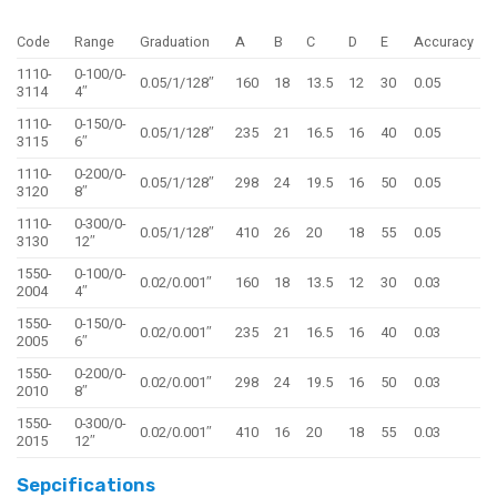
Code
Range
Graduation
A
B
C
D
E
Accuracy
1110-
0-100/0-
0.05/1/128″
160
18
13.5
12
30
0.05
3114
4″
1110-
0-150/0-
0.05/1/128″
235
21
16.5
16
40
0.05
3115
6″
1110-
0-200/0-
0.05/1/128″
298
24
19.5
16
50
0.05
3120
8″
1110-
0-300/0-
0.05/1/128″
410
26
20
18
55
0.05
3130
12″
1550-
0-100/0-
0.02/0.001″
160
18
13.5
12
30
0.03
2004
4″
1550-
0-150/0-
0.02/0.001″
235
21
16.5
16
40
0.03
2005
6″
1550-
0-200/0-
0.02/0.001″
298
24
19.5
16
50
0.03
2010
8″
1550-
0-300/0-
0.02/0.001″
410
16
20
18
55
0.03
2015
12″
Sepcifications