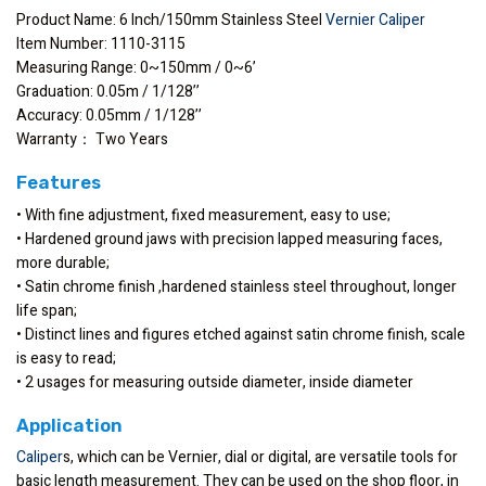
Product Name: 6 Inch/150mm Stainless Steel
Vernier Caliper
Item Number: 1110-3115
Measuring Range: 0~150mm / 0~6’
Graduation: 0.05m / 1/128’’
Accuracy: 0.05mm / 1/128’’
Warranty： Two Years
Features
• With fine adjustment, fixed measurement, easy to use;
• Hardened ground jaws with precision lapped measuring faces,
more durable;
• Satin chrome finish ,hardened stainless steel throughout, longer
life span;
• Distinct lines and figures etched against satin chrome finish, scale
is easy to read;
• 2 usages for measuring outside diameter, inside diameter
Application
Caliper
s, which can be Vernier, dial or digital, are versatile tools for
basic length measurement. They can be used on the shop floor, in