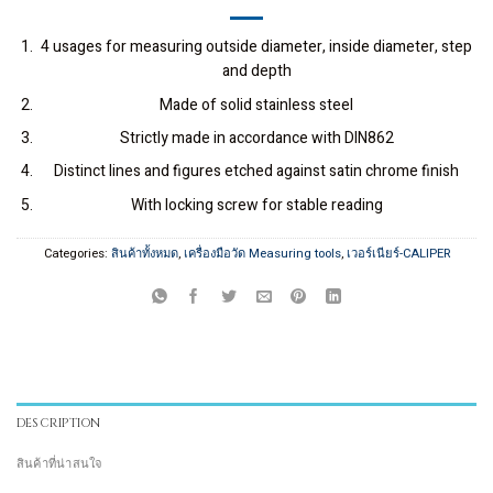
4 usages for measuring outside diameter, inside diameter, step
and depth
Made of solid stainless steel
Strictly made in accordance with DIN862
Distinct lines and figures etched against satin chrome finish
With locking screw for stable reading
Categories:
สินค้าทั้งหมด
,
เครื่องมือวัด Measuring tools
,
เวอร์เนียร์-CALIPER
DESCRIPTION
สินค้าที่น่าสนใจ