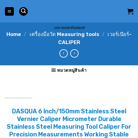
Skip
to
content
cnc-tools-thailand
Home
/
เครื่องมือวัด Measuring tools
/
เวอร์เนียร์-
CALIPER
หมวดหมู่สินค้า
DASQUA 6 Inch/150mm Stainless Steel
Vernier Caliper Micrometer Durable
Stainless Steel Measuring Tool Caliper For
Precision Measurements Working Stable