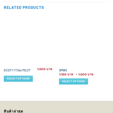
RELATED PRODUCTS
1,500
This
This
DCGT11T3xx PILOT
SPMG
Price
product
product
1,150
–
1,500
range:
SELECT OPTIONS
has
has
1,150 ฿
SELECT OPTIONS
through
multiple
multiple
1,500 ฿
variants.
variants.
The
The
options
options
may
may
be
be
สินค้าล่าสุด