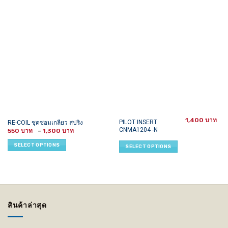
1,400
This
This
PILOT INSERT
RE-COIL ชุดซ่อมเกลียว สปริง
CNMA1204 -N
Price
product
product
550
–
1,300
range:
has
has
550 ฿
SELECT OPTIONS
SELECT OPTIONS
through
multiple
multiple
1,300 ฿
variants.
variants.
The
The
options
options
may
may
be
be
สินค้าล่าสุด
chosen
chosen
on
on