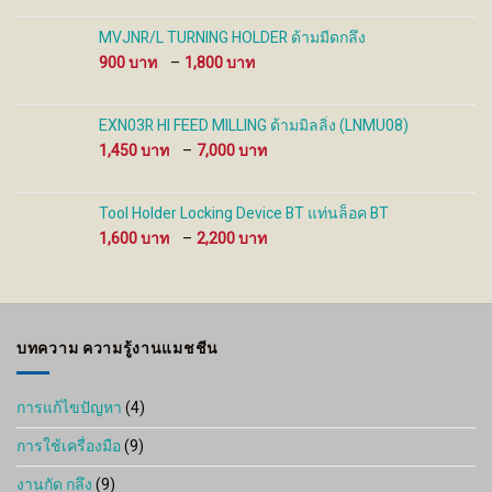
2,750 ฿
through
MVJNR/L TURNING HOLDER ด้ามมีดกลึง
7,600 ฿
Price
900
–
1,800
range:
900 ฿
through
EXN03R HI FEED MILLING ด้ามมิลลิ่ง (LNMU08)
1,800 ฿
Price
1,450
–
7,000
range:
1,450 ฿
through
Tool Holder Locking Device BT แท่นล็อค BT
7,000 ฿
Price
1,600
–
2,200
range:
1,600 ฿
through
2,200 ฿
บทความ ความรู้งานแมชชีน
การแก้ไขปัญหา
(4)
การใช้เครื่องมือ
(9)
งานกัด กลึง
(9)