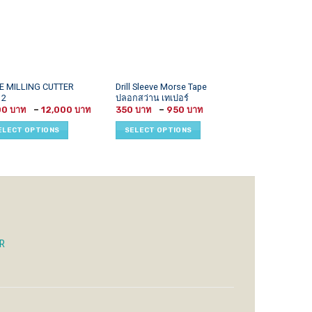
This
This
E MILLING CUTTER
Drill Sleeve Morse Tape
PILOT INSERT C
12
ปลอกสว่าน เทเปอร์
N
uct
product
product
Price
Price
00
–
12,000
350
–
950
1,400
has
has
range:
range:
1,300 ฿
350 ฿
iple
multiple
multiple
ELECT OPTIONS
SELECT OPTIONS
SELECT OPTI
through
through
ants.
variants.
variants.
12,000 ฿
950 ฿
The
The
ons
options
options
may
may
be
be
sen
chosen
chosen
on
on
the
the
R
uct
product
product
e
page
page