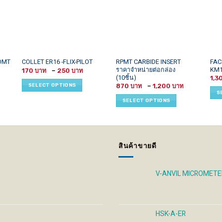
This
This
This
OMT
RPMT CARBIDE INSERT
FAC
COLLET ER16 -FLIX-PILOT
ราคาจำหน่ายต่อกล่อง
KM
Price
product
product
prod
170
–
250
range:
(10ชิ้น)
1,3
has
has
has
170 ฿
Price
Price
SELECT OPTIONS
870
–
1,200
through
multiple
multiple
mult
range:
range:
S
250 ฿
1,300 ฿
870 ฿
variants.
variants.
vari
SELECT OPTIONS
through
through
1,600 ฿
1,200 ฿
The
The
The
options
options
opti
may
may
may
be
be
be
สินค้าขายดี
chosen
chosen
cho
on
on
on
the
the
the
V-ANVIL MICROMETE
product
product
prod
page
page
pag
HSK-A-ER