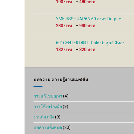
Price
100
–
480
range:
100 ฿
through
YMK HSSE JAPAN 60 องศา Degree
480 ฿
Price
280
–
930
range:
280 ฿
through
60° CENTER DRILL-Gold นำศูนย์ สีทอง
930 ฿
Price
132
–
320
range:
132 ฿
through
320 ฿
บทความ ความรู้งานแมชชีน
การแก้ไขปัญหา
(4)
การใช้เครื่องมือ
(9)
งานกัด กลึง
(9)
บทความทั้งหมด
(20)