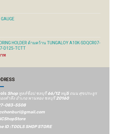
S GAUGE
RING HOLDER ด้ามคว้าน TUNGALOY A10K-SDQCR07-
7-D125-TCTT
Price
range:
2,000 ฿
through
2,500 ฿
DDRESS
ols
Shop ทูลส์ช็อป ชลบุรี 66/12​ หมู่5​ ถนน ศุขประยูร
องตำลึง อำเภอ พานทอง ชลบุรี 20160
7-083-5508
cchonburi@gmail.com
CShopStore
ne ID :TOOLS SHOP STORE