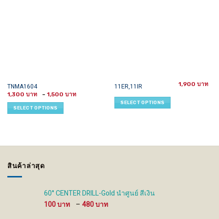
1,900
This
This
TNMA1604
11ER,11IR
Price
product
product
1,300
–
1,500
range:
SELECT OPTIONS
has
has
1,300 ฿
SELECT OPTIONS
through
multiple
multiple
1,500 ฿
variants.
variants.
The
The
options
options
may
may
be
be
สินค้าล่าสุด
chosen
chosen
on
on
the
the
60° CENTER DRILL-Gold นำศูนย์ สีเงิน
product
product
Price
100
–
480
page
page
range: