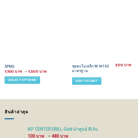
200
This
ชุดตะไบเหล็ก M 4×160
SPMG
มาตรฐาน
Price
product
1,150
–
1,500
range:
has
1,150 ฿
SELECT OPTIONS
ADD TO CART
through
multiple
1,500 ฿
variants.
The
options
may
สินค้าล่าสุด
be
chosen
on
60° CENTER DRILL-Gold นำศูนย์ สีเงิน
the
Price
100
–
480
product