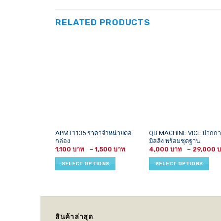
RELATED PRODUCTS
This
This
APMT1135 ราคาจำหน่ายต่อ
QB MACHINE VICE ปากกา
กล่อง
มิลลิ่ง พร้อมชุดฐาน
product
product
Price
1,100
–
1,500
4,000
–
29,000
has
has
range:
1,100 ฿
multiple
multiple
SELECT OPTIONS
SELECT OPTIONS
through
variants.
variants.
1,500 ฿
The
The
options
options
may
may
be
be
สินค้าล่าสุด