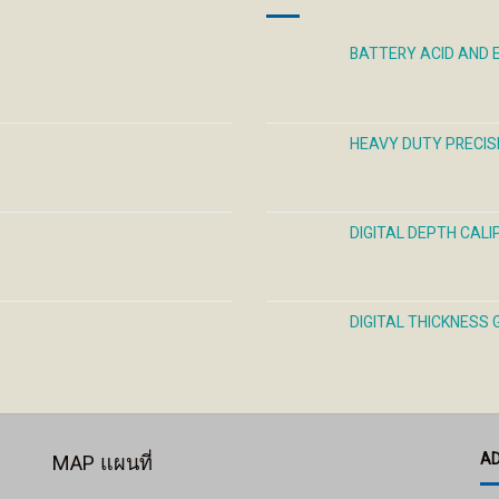
chosen
chosen
cho
on
on
on
the
the
the
BATTERY ACID AND
product
product
prod
page
page
pag
HEAVY DUTY PRECIS
DIGITAL DEPTH CAL
DIGITAL THICKNESS
A
MAP แผนที่