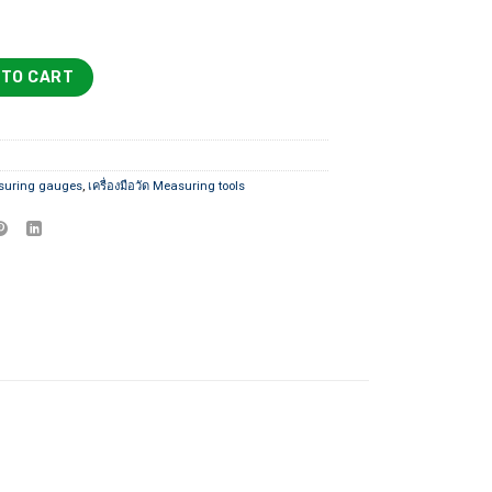
through
1,800 ฿
gauge ME-5307A-25, ME-5307-10, NTK021 quantity
 TO CART
suring gauges
,
เครื่องมือวัด Measuring tools