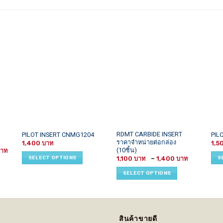
This
This
This
RDMT CARBIDE INSERT
PILOT INSERT CNMG1204
PIL
ราคาจำหน่ายต่อกล่อง
product
product
prod
1,400
1,5
(10ชิ้น)
Price
has
has
has
range:
Price
SELECT OPTIONS
S
1,100
–
1,400
4,000 ฿
multiple
multiple
mult
range:
through
1,100 ฿
variants.
variants.
vari
29,000 ฿
SELECT OPTIONS
through
1,400 ฿
The
The
The
options
options
opti
may
may
may
be
be
be
สินค้าขายดี