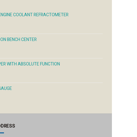
sen
chosen
chosen
on
on
the
the
 ENGINE COOLANT REFRACTOMETER
uct
product
product
e
page
page
ION BENCH CENTER
IPER WITH ABSOLUTE FUNCTION
 GAUGE
DDRESS