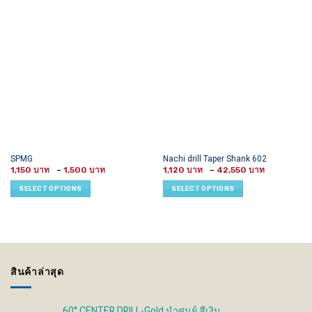
This
This
SPMG
Nachi drill Taper Shank 602
Price
Price
product
product
1,150
–
1,500
1,120
–
42,550
range:
range:
has
has
1,150 ฿
1,120 ฿
SELECT OPTIONS
SELECT OPTIONS
through
through
multiple
multiple
1,500 ฿
42,550 ฿
variants.
variants.
The
The
options
options
may
may
be
be
สินค้าล่าสุด
chosen
chosen
on
on
the
the
60° CENTER DRILL-Gold นำศูนย์ สีเงิน