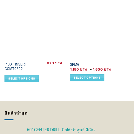
870
This
This
PILOT INSERT
SPMG
CCMT0602
Price
product
product
1,150
–
1,500
range:
has
has
1,150 ฿
SELECT OPTIONS
SELECT OPTIONS
through
multiple
multiple
1,500 ฿
variants.
variants.
The
The
options
options
may
may
be
be
สินค้าล่าสุด
chosen
chosen
on
on
the
the
60° CENTER DRILL-Gold นำศูนย์ สีเงิน
product
product