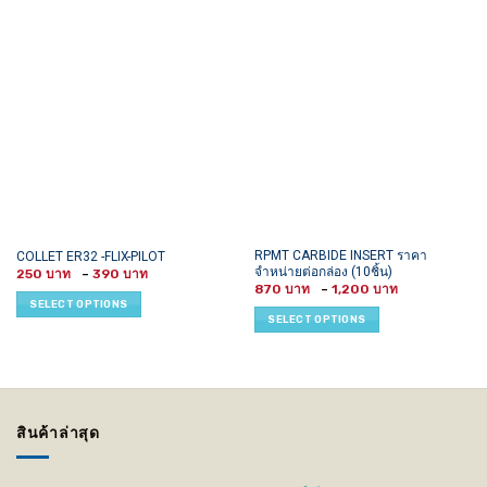
This
This
RPMT CARBIDE INSERT ราคา
COLLET ER32 -FLIX-PILOT
จำหน่ายต่อกล่อง (10ชิ้น)
Price
product
product
250
–
390
range:
Price
870
–
1,200
has
has
250 ฿
range:
SELECT OPTIONS
through
870 ฿
multiple
multiple
SELECT OPTIONS
390 ฿
through
variants.
variants.
1,200 ฿
The
The
options
options
may
may
be
be
สินค้าล่าสุด
chosen
chosen
on
on
the
the