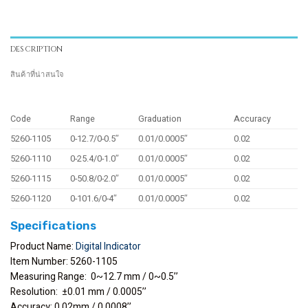
DESCRIPTION
สินค้าที่น่าสนใจ
Code
Range
Graduation
Accuracy
5260-1105
0-12.7/0-0.5″
0.01/0.0005″
0.02
5260-1110
0-25.4/0-1.0″
0.01/0.0005″
0.02
5260-1115
0-50.8/0-2.0″
0.01/0.0005″
0.02
5260-1120
0-101.6/0-4″
0.01/0.0005″
0.02
Specifications
Product Name:
Digital Indicator
Item Number: 5260-1105
Measuring Range: 0~12.7 mm / 0~0.5’’
Resolution: ±0.01 mm / 0.0005’’
Accuracy: 0.02mm / 0.0008’’