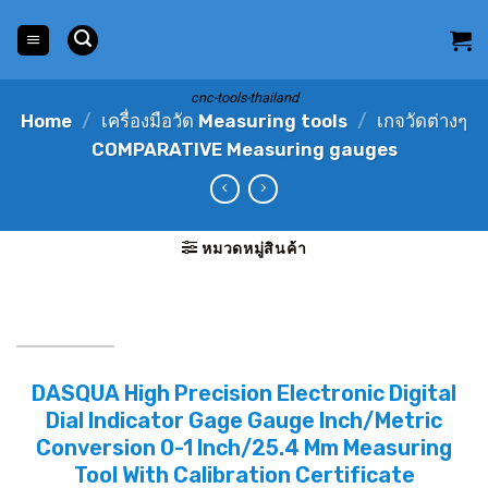
Skip
to
content
cnc-tools-thailand
Home
/
เครื่องมือวัด Measuring tools
/
เกจวัดต่างๆ
COMPARATIVE Measuring gauges
หมวดหมู่สินค้า
DASQUA High Precision Electronic Digital
Dial Indicator Gage Gauge Inch/Metric
Conversion 0-1 Inch/25.4 Mm Measuring
Tool With Calibration Certificate