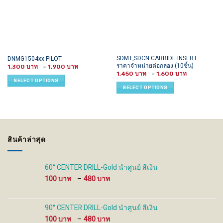
This
This
SDMT,SDCN CARBIDE INSERT
DNMG1504xx PILOT
ราคาจำหน่ายต่อกล่อง (10ชิ้น)
Price
product
product
1,300
–
1,900
range:
Price
1,450
–
1,600
has
has
1,300 ฿
range:
SELECT OPTIONS
through
1,450 ฿
multiple
multiple
SELECT OPTIONS
1,900 ฿
through
variants.
variants.
1,600 ฿
The
The
options
options
may
may
be
be
สินค้าล่าสุด
chosen
chosen
on
on
the
the
60° CENTER DRILL-Gold นำศูนย์ สีเงิน
product
product
Price
100
–
480
page
page
range:
100 ฿
through
90° CENTER DRILL-Gold นำศูนย์ สีเงิน
480 ฿
Price
100
–
480