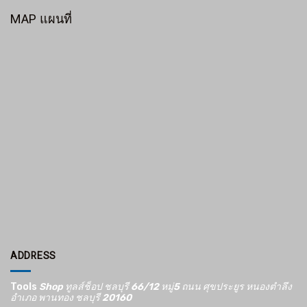
MAP แผนที่
ADDRESS
Tools
Shop ทูลส์ช็อป ชลบุรี 66/12​ หมู่5​ ถนน ศุขประยูร หนองตำลึง
อำเภอ พานทอง ชลบุรี 20160