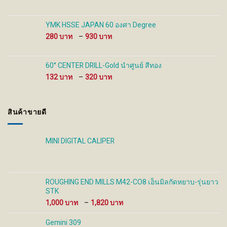
range:
100 ฿
through
YMK HSSE JAPAN 60 องศา Degree
480 ฿
Price
280
–
930
range:
280 ฿
through
60° CENTER DRILL-Gold นำศูนย์ สีทอง
930 ฿
Price
132
–
320
range:
132 ฿
through
สินค้าขายดี
320 ฿
MINI DIGITAL CALIPER
ROUGHING END MILLS M42-CO8 เอ็นมิลกัดหยาบ-รุ่นยาว
STK
Price
1,000
–
1,820
range:
1,000 ฿
Gemini 309