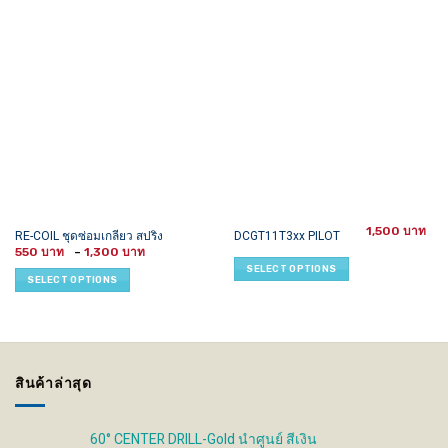
1,500
This
This
RE-COIL ชุดซ่อมเกลียว สปริง
DCGT11T3xx PILOT
Price
product
product
550
–
1,300
range:
SELECT OPTIONS
has
has
550 ฿
SELECT OPTIONS
through
multiple
multiple
1,300 ฿
variants.
variants.
The
The
options
options
may
may
สินค้าล่าสุด
be
be
chosen
chosen
on
on
60° CENTER DRILL-Gold นำศูนย์ สีเงิน
the
the