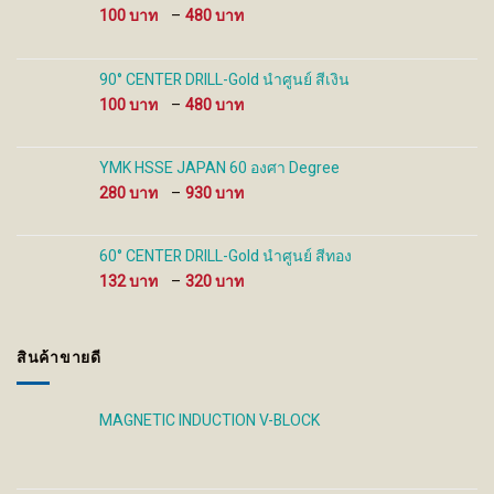
Price
100
–
480
product
product
range:
page
page
100 ฿
through
90° CENTER DRILL-Gold นำศูนย์ สีเงิน
480 ฿
Price
100
–
480
range:
100 ฿
through
YMK HSSE JAPAN 60 องศา Degree
480 ฿
Price
280
–
930
range:
280 ฿
through
60° CENTER DRILL-Gold นำศูนย์ สีทอง
930 ฿
Price
132
–
320
range:
132 ฿
through
สินค้าขายดี
320 ฿
MAGNETIC INDUCTION V-BLOCK