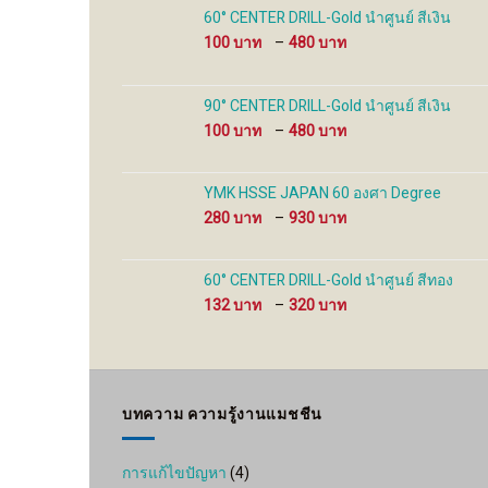
the
the
60° CENTER DRILL-Gold นำศูนย์ สีเงิน
product
product
Price
100
–
480
page
page
range:
100 ฿
through
90° CENTER DRILL-Gold นำศูนย์ สีเงิน
480 ฿
Price
100
–
480
range:
100 ฿
through
YMK HSSE JAPAN 60 องศา Degree
480 ฿
Price
280
–
930
range:
280 ฿
through
60° CENTER DRILL-Gold นำศูนย์ สีทอง
930 ฿
Price
132
–
320
range:
132 ฿
through
320 ฿
บทความ ความรู้งานแมชชีน
การแก้ไขปัญหา
(4)