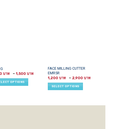
This
This
FACE MILLING CUTTER
MG
TPKN CARBIDE 
EMR5R
Price
uct
product
product
50
–
1,500
1,160
–
1
range:
Price
1,200
–
2,900
has
has
1,150 ฿
range:
ELECT OPTIONS
SELECT OPTI
through
1,200 ฿
iple
multiple
multiple
SELECT OPTIONS
1,500 ฿
through
ants.
variants.
variants.
2,900 ฿
The
The
ons
options
options
may
may
be
be
sen
chosen
chosen
on
on