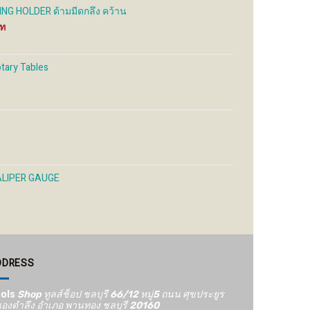
the
the
G HOLDER ด้ามมีดกลึง คว้าน
uct
product
product
Price
e
page
page
range:
900 ฿
through
otary Tables
1,800 ฿
ALIPER GAUGE
DDRESS
ols
Shop ทูลส์ช็อป ชลบุรี 66/12​ หมู่5​ ถนน ศุขประยูร
องตำลึง อำเภอ พานทอง ชลบุรี 20160