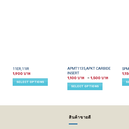
This
This
This
APMT1135,APKT CARBIDE
11ER,11IR
SP
INSERT
rice
product
product
prod
1,900
1,1
ange:
Price
1,100
–
1,500
has
has
has
0 ฿
range:
SELECT OPTIONS
S
hrough
1,100 ฿
multiple
multiple
mult
SELECT OPTIONS
630 ฿
through
variants.
variants.
vari
1,500 ฿
The
The
The
options
options
opti
may
may
may
be
be
be
สินค้าขายดี
chosen
chosen
cho
on
on
on