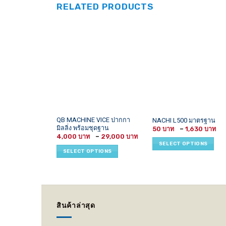
RELATED PRODUCTS
This
This
QB MACHINE VICE ปากกา
NACHI L500 มาตรฐาน
มิลลิ่ง พร้อมชุดฐาน
P
product
product
50
–
1,630
r
Price
4,000
–
29,000
has
has
5
range:
SELECT OPTIONS
t
4,000 ฿
multiple
multiple
SELECT OPTIONS
1,
through
variants.
variants.
29,000 ฿
The
The
options
options
may
may
be
be
สินค้าล่าสุด
chosen
chosen
on
on