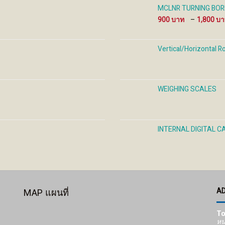
the
the
the
MCLNR TURNING BORIN
product
product
prod
900
–
1,800
page
page
pag
Vertical/Horizontal R
WEIGHING SCALES
INTERNAL DIGITAL C
A
MAP แผนที่
To
หน