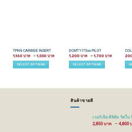
This
This
This
TPKN CARBIDE INSERT
DCMT11T3xx PILOT
COL
Price
Price
product
product
prod
1,160
–
1,550
1,200
–
1,700
20
range:
range:
has
has
has
1,160 ฿
1,200 ฿
SELECT OPTIONS
SELECT OPTIONS
S
through
through
multiple
multiple
mult
1,550 ฿
1,700 ฿
variants.
variants.
vari
The
The
The
options
options
opti
may
may
may
be
be
be
สินค้าขายดี
chosen
chosen
cho
on
on
on
the
the
the
เวอร์เนีย ดิจิตัล วัด
product
product
prod
2,850
–
4,800
page
page
pag