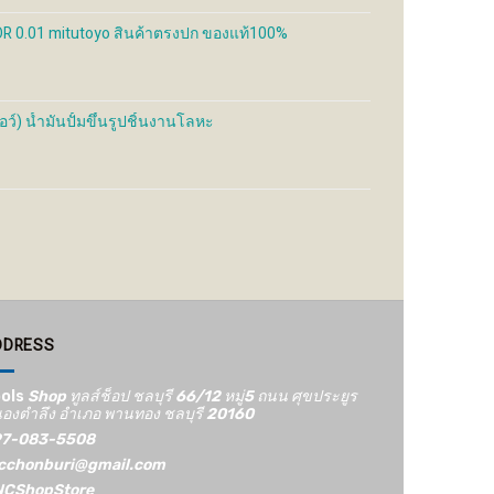
2,850 ฿
through
R 0.01 mitutoyo สินค้าตรงปก ของแท้100%
4,800 ฿
์) น้ำมันปั้มขึ้นรูปชิ้นงานโลหะ
DDRESS
ols
Shop ทูลส์ช็อป ชลบุรี 66/12​ หมู่5​ ถนน ศุขประยูร
องตำลึง อำเภอ พานทอง ชลบุรี 20160
7-083-5508
cchonburi@gmail.com
CShopStore