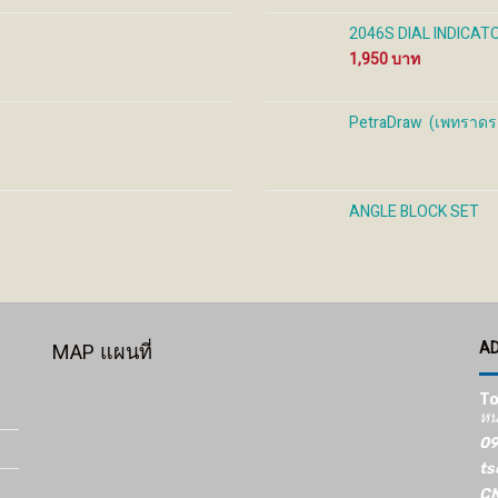
2046S DIAL INDICATO
1,950
PetraDraw (เพทราดรอว
ANGLE BLOCK SET
A
MAP แผนที่
To
หน
09
ts
CN