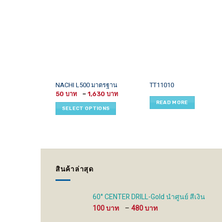
This
NACHI L500 มาตรฐาน
TT11010
Price
product
50
–
1,630
range:
READ MORE
has
50 ฿
SELECT OPTIONS
through
multiple
1,630 ฿
variants.
The
options
may
be
สินค้าล่าสุด
chosen
on
the
60° CENTER DRILL-Gold นำศูนย์ สีเงิน
product
Price
100
–
480
page
range: