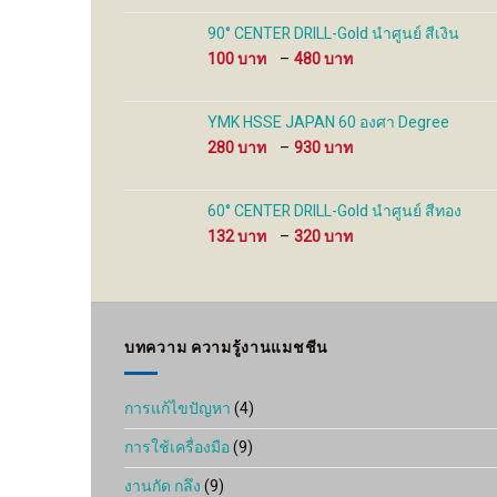
100 ฿
through
90° CENTER DRILL-Gold นำศูนย์ สีเงิน
480 ฿
Price
100
–
480
range:
100 ฿
through
YMK HSSE JAPAN 60 องศา Degree
480 ฿
Price
280
–
930
range:
280 ฿
through
60° CENTER DRILL-Gold นำศูนย์ สีทอง
930 ฿
Price
132
–
320
range:
132 ฿
through
320 ฿
บทความ ความรู้งานแมชชีน
การแก้ไขปัญหา
(4)
การใช้เครื่องมือ
(9)
งานกัด กลึง
(9)