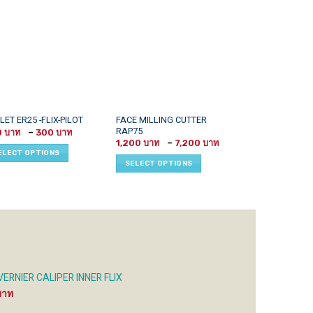
This
FACE MILLING CUTTER
ชุดตะไบเหล็ก M
LET ER25 -FLIX-PILOT
RAP75
4×160 มาตรฐาน
Price
uct
product
0
–
300
range:
Price
1,200
–
7,200
has
200 ฿
range:
ELECT OPTIONS
ADD TO CART
through
1,200 ฿
iple
multiple
SELECT OPTIONS
300 ฿
through
ants.
variants.
7,200 ฿
The
ons
options
may
be
sen
chosen
on
the
ใน VERNIER CALIPER INNER FLIX
uct
product
Price
e
page
range: