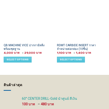
This
This
QB MACHINE VICE ปากกามิลลิ่ง
RDMT CARBIDE INSERT ราคา
พร้อมชุดฐาน
จำหน่ายต่อกล่อง (10ชิ้น)
product
product
Price
Price
4,000
–
29,000
1,100
–
1,400
has
has
range:
range:
4,000 ฿
1,100 ฿
multiple
multiple
SELECT OPTIONS
SELECT OPTIONS
through
through
variants.
variants.
29,000 ฿
1,400 ฿
The
The
options
options
may
may
be
be
สินค้าล่าสุด
chosen
chosen
on
on
the
the
60° CENTER DRILL-Gold นำศูนย์ สีเงิน
product
product
Price
100
–
480
page
page
range: