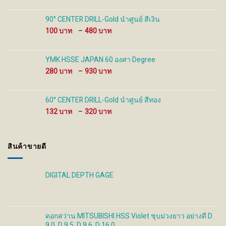
100 ฿
through
90° CENTER DRILL-Gold นำศูนย์ สีเงิน
480 ฿
Price
100
–
480
range:
100 ฿
through
YMK HSSE JAPAN 60 องศา Degree
480 ฿
Price
280
–
930
range:
280 ฿
through
60° CENTER DRILL-Gold นำศูนย์ สีทอง
930 ฿
Price
132
–
320
range:
132 ฿
through
สินค้าขายดี
320 ฿
DIGITAL DEPTH GAGE
ดอกสว่าน MITSUBISHI HSS Violet ชุบม่วงยาว อย่างดี D
9.0, D 9.5, D 9.6, D 16.0