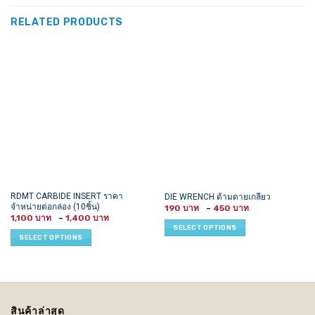
RELATED PRODUCTS
This
This
RDMT CARBIDE INSERT ราคา
DIE WRENCH ด้ามดายเกลียว
จำหน่ายต่อกล่อง (10ชิ้น)
Price
product
product
190
–
450
range:
Price
1,100
–
1,400
has
has
190 ฿
range:
SELECT OPTIONS
through
1,100 ฿
multiple
multiple
SELECT OPTIONS
450 ฿
through
variants.
variants.
1,400 ฿
The
The
options
options
may
may
be
be
สินค้าล่าสุด