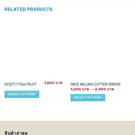
RELATED PRODUCTS
1,500
This
This
DCGT11T3xx PILOT
FACE MILLING CUTTER EMR5R
Price
product
product
1,200
–
2,900
range:
SELECT OPTIONS
has
has
1,200 ฿
SELECT OPTIONS
through
multiple
multiple
2,900 ฿
variants.
variants.
The
The
options
options
may
may
be
be
สินค้าล่าสุด