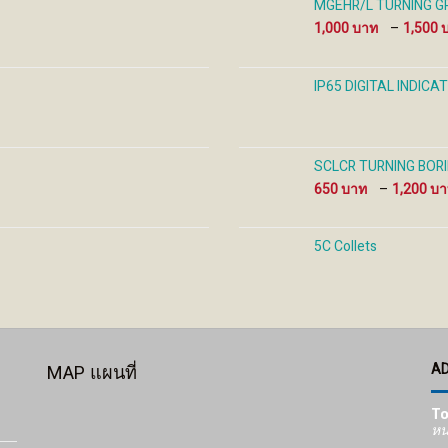
MGEHR/L TURNING GRO
product
product
prod
1,000
–
1,500
page
page
pag
IP65 DIGITAL INDIC
SCLCR TURNING BORIN
650
–
1,200
5C Collets
A
MAP แผนที่
To
หน