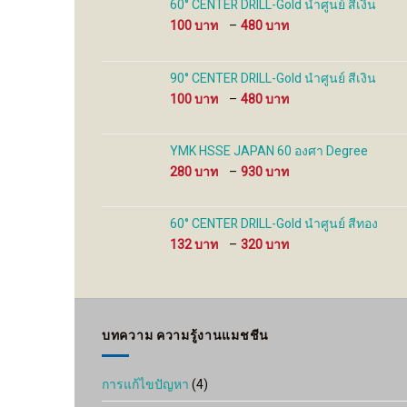
60° CENTER DRILL-Gold นำศูนย์ สีเงิน
product
product
Price
100
–
480
page
page
range:
100 ฿
through
90° CENTER DRILL-Gold นำศูนย์ สีเงิน
480 ฿
Price
100
–
480
range:
100 ฿
through
YMK HSSE JAPAN 60 องศา Degree
480 ฿
Price
280
–
930
range:
280 ฿
through
60° CENTER DRILL-Gold นำศูนย์ สีทอง
930 ฿
Price
132
–
320
range:
132 ฿
through
320 ฿
บทความ ความรู้งานแมชชีน
การแก้ไขปัญหา
(4)