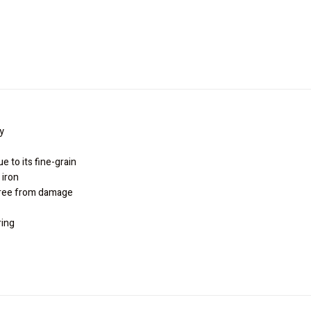
y
e to its fine-grain
 iron
 free from damage
ring