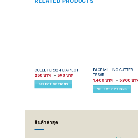
RELATED PRODUCTS
This
This
FACE MILLING CUTTER
COLLET ER32 -FLIX-PILOT
TRS6R
Price
product
product
250
–
390
range:
1,400
–
3,900
has
has
250 ฿
SELECT OPTIONS
through
multiple
multiple
SELECT OPTIONS
390 ฿
variants.
variants.
The
The
options
options
may
may
be
be
สินค้าล่าสุด
chosen
chosen
on
on
the
the