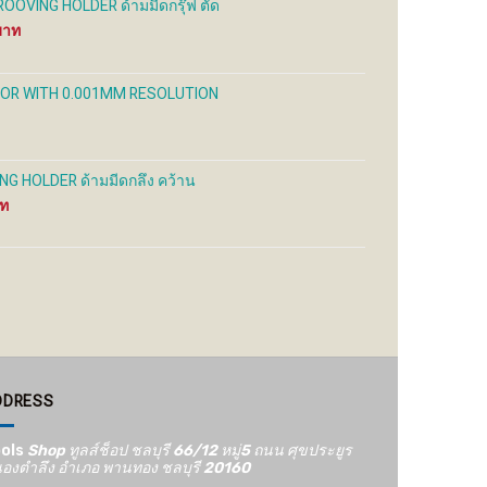
OVING HOLDER ด้ามมีดกรุ๊ฟ ตัด
uct
product
product
Price
e
page
page
range:
1,000 ฿
through
ATOR WITH 0.001MM RESOLUTION
1,500 ฿
G HOLDER ด้ามมีดกลึง คว้าน
Price
range:
650 ฿
through
1,200 ฿
DDRESS
ols
Shop ทูลส์ช็อป ชลบุรี 66/12​ หมู่5​ ถนน ศุขประยูร
องตำลึง อำเภอ พานทอง ชลบุรี 20160