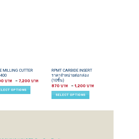
This
This
E MILLING CUTTER
RPMT CARBIDE INSERT
APKT1604,APM
400
ราคาจำหน่ายต่อกล่อง
CARBIDE INSER
uct
product
product
(10ชิ้น)
Price
00
–
7,200
1,400
has
has
range:
Price
870
–
1,200
1,200 ฿
iple
multiple
multiple
range:
ELECT OPTIONS
SELECT OPTI
through
870 ฿
ants.
variants.
variants.
7,200 ฿
SELECT OPTIONS
through
1,200 ฿
The
The
ons
options
options
may
may
be
be
sen
chosen
chosen
on
on
the
the