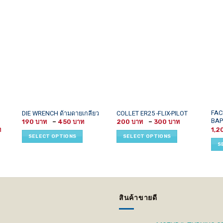
This
This
This
FAC
DIE WRENCH ด้ามดายเกลียว
COLLET ER25 -FLIX-PILOT
BAP
Price
Price
product
product
prod
190
–
450
200
–
300
range:
range:
Price
1,2
has
has
has
190 ฿
200 ฿
range:
SELECT OPTIONS
SELECT OPTIONS
through
through
1,400 ฿
multiple
multiple
mult
S
450 ฿
300 ฿
through
variants.
variants.
vari
3,900 ฿
The
The
The
options
options
opti
may
may
may
be
be
be
สินค้าขายดี
chosen
chosen
cho
on
on
on
the
the
the