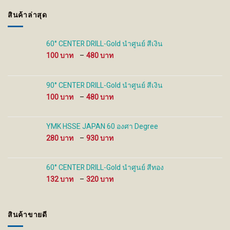
may
may
สินค้าล่าสุด
be
be
chosen
chosen
on
on
60° CENTER DRILL-Gold นำศูนย์ สีเงิน
the
the
Price
100
–
480
product
product
range:
page
page
100 ฿
through
90° CENTER DRILL-Gold นำศูนย์ สีเงิน
480 ฿
Price
100
–
480
range:
100 ฿
through
YMK HSSE JAPAN 60 องศา Degree
480 ฿
Price
280
–
930
range:
280 ฿
through
60° CENTER DRILL-Gold นำศูนย์ สีทอง
930 ฿
Price
132
–
320
range:
132 ฿
through
สินค้าขายดี
320 ฿