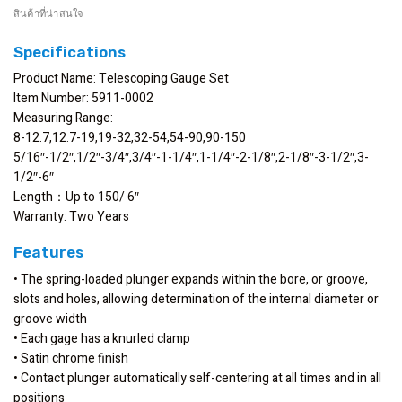
สินค้าที่น่าสนใจ
Specifications
Product Name: Telescoping Gauge Set
Item Number: 5911-0002
Measuring Range:
8-12.7,12.7-19,19-32,32-54,54-90,90-150
5/16″-1/2″,1/2″-3/4″,3/4″-1-1/4″,1-1/4″-2-1/8″,2-1/8″-3-1/2″,3-
1/2″-6″
Length：Up to 150/ 6″
Warranty: Two Years
Features
• The spring-loaded plunger expands within the bore, or groove,
slots and holes, allowing determination of the internal diameter or
groove width
• Each gage has a knurled clamp
• Satin chrome finish
• Contact plunger automatically self-centering at all times and in all
positions