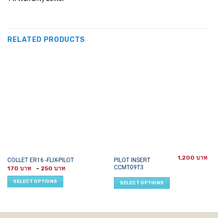
RELATED PRODUCTS
1,200
This
This
PILOT INSERT
COLLET ER16 -FLIX-PILOT
CCMT09T3
Price
product
product
170
–
250
range:
has
has
170 ฿
SELECT OPTIONS
SELECT OPTIONS
through
multiple
multiple
250 ฿
variants.
variants.
The
The
options
options