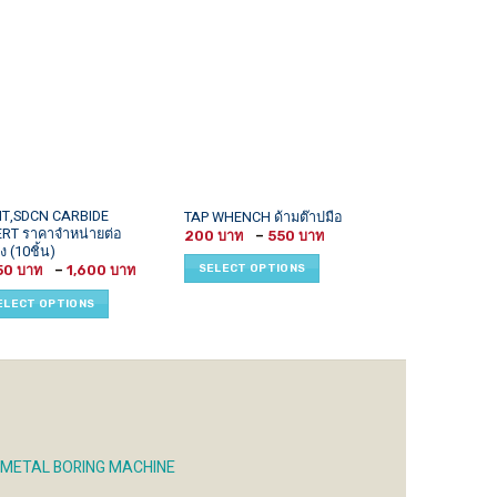
This
This
T,SDCN CARBIDE
TAP WHENCH ด้ามต๊าปมือ
DCGT07xx PILO
ERT ราคาจำหน่ายต่อ
Price
uct
product
product
200
–
550
1,300
range:
ง (10ชิ้น)
has
has
200 ฿
Price
SELECT OPTIONS
SELECT OPTI
50
–
1,600
through
iple
multiple
multiple
range:
550 ฿
h
1,450 ฿
ants.
variants.
variants.
฿
ELECT OPTIONS
through
1,600 ฿
The
The
ons
options
options
may
may
be
be
sen
chosen
chosen
on
on
the
the
 METAL BORING MACHINE
uct
product
product