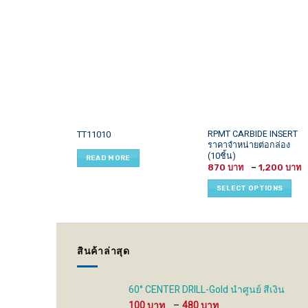
This
RPMT CARBIDE INSERT
TT11010
ราคาจำหน่ายต่อกล่อง
product
(10ชิ้น)
READ MORE
has
870
–
1,200
multiple
variants.
SELECT OPTIONS
The
options
may
be
สินค้าล่าสุด
chosen
on
the
60° CENTER DRILL-Gold นำศูนย์ สีเงิน
product
Price
100
–
480