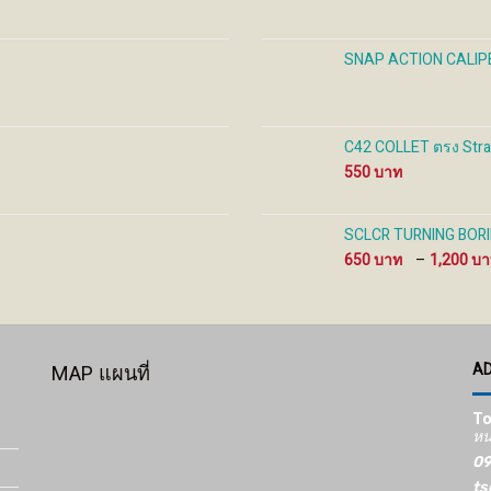
page
page
pag
SNAP ACTION CALIP
C42 COLLET ตรง Strai
550
SCLCR TURNING BORIN
650
–
1,200
A
MAP แผนที่
To
หน
09
ts