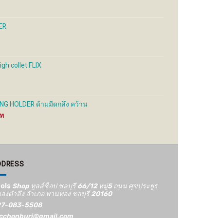
e
page
page
ER
gh collet FLIX
G HOLDER ด้ามมีดกลึง คว้าน
Price
range:
650 ฿
through
1,200 ฿
DDRESS
ols
Shop ทูลส์ช็อป ชลบุรี 66/12​ หมู่5​ ถนน ศุขประยูร
องตำลึง อำเภอ พานทอง ชลบุรี 20160
7-083-5508
cchonburi@gmail.com