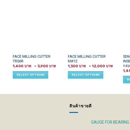
This
This
This
FACE MILLING CUTTER
FACE MILLING CUTTER
SDM
TRS6R
KM12
INS
product
product
prod
กล่อ
Price
Price
1,400
–
3,900
1,300
–
12,000
has
has
has
range:
range:
Price
1,4
1,400 ฿
1,300 ฿
multiple
multiple
mult
range:
SELECT OPTIONS
SELECT OPTIONS
through
throug
870 ฿
variants.
variants.
vari
3,900 ฿
12,000 
S
through
1,200 ฿
The
The
The
options
options
opti
may
may
may
be
be
be
สินค้าขายดี
chosen
chosen
cho
on
on
on
the
the
the
GAUGE FOR BEARING
product
product
prod