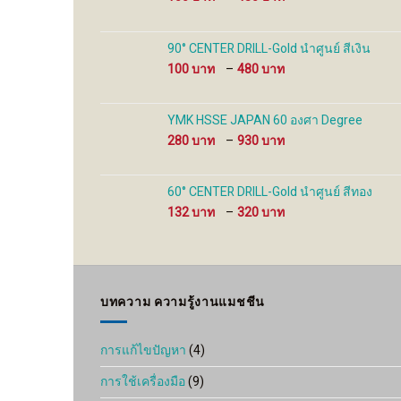
page
range:
100 ฿
through
90° CENTER DRILL-Gold นำศูนย์ สีเงิน
480 ฿
Price
100
–
480
range:
100 ฿
through
YMK HSSE JAPAN 60 องศา Degree
480 ฿
Price
280
–
930
range:
280 ฿
through
60° CENTER DRILL-Gold นำศูนย์ สีทอง
930 ฿
Price
132
–
320
range:
132 ฿
through
320 ฿
บทความ ความรู้งานแมชชีน
การแก้ไขปัญหา
(4)
การใช้เครื่องมือ
(9)