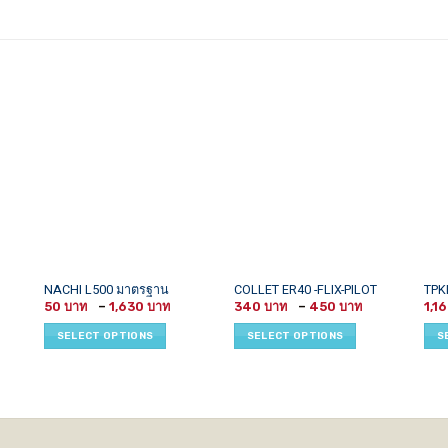
This
This
This
NACHI L500 มาตรฐาน
COLLET ER40 -FLIX-PILOT
TPK
Price
Price
Price
product
product
prod
50
–
1,630
340
–
450
1,1
range:
range:
range:
has
has
has
1,300 ฿
50 ฿
340 ฿
SELECT OPTIONS
SELECT OPTIONS
S
through
through
through
multiple
multiple
mult
1,500 ฿
1,630 ฿
450 ฿
variants.
variants.
vari
The
The
The
options
options
opti
may
may
may
be
be
be