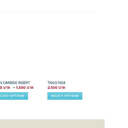
This
N CARBIDE INSERT
TNGG1604
TT11010
Price
uct
product
60
–
1,550
2,100
range:
READ MORE
has
1,160 ฿
ELECT OPTIONS
SELECT OPTIONS
through
iple
multiple
1,550 ฿
ants.
variants.
The
ons
options
may
be