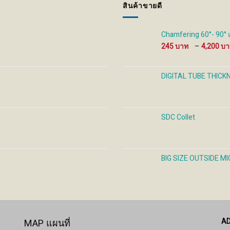
สินค้าขายดี
chosen
chosen
cho
on
on
on
the
the
the
Chamfering 60°- 90°
product
product
prod
245
–
4,200
page
page
pag
DIGITAL TUBE THICK
SDC Collet
BIG SIZE OUTSIDE 
A
MAP แผนที่