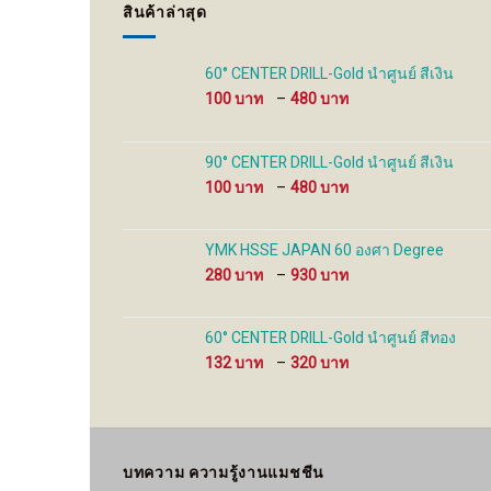
สินค้าล่าสุด
chosen
chosen
on
on
the
the
60° CENTER DRILL-Gold นำศูนย์ สีเงิน
product
product
Price
100
–
480
page
page
range:
100 ฿
through
90° CENTER DRILL-Gold นำศูนย์ สีเงิน
480 ฿
Price
100
–
480
range:
100 ฿
through
YMK HSSE JAPAN 60 องศา Degree
480 ฿
Price
280
–
930
range:
280 ฿
through
60° CENTER DRILL-Gold นำศูนย์ สีทอง
930 ฿
Price
132
–
320
range:
132 ฿
through
320 ฿
บทความ ความรู้งานแมชชีน