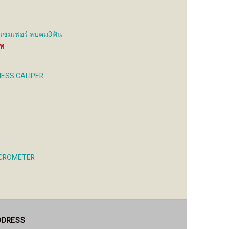
sen
chosen
on
the
 แชมเฟอร์ ลบคม3ฟัน
uct
product
Price
e
page
range:
245 ฿
through
NESS CALIPER
4,200 ฿
MICROMETER
DDRESS