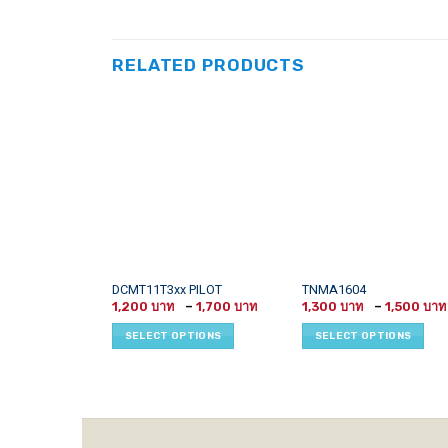
RELATED PRODUCTS
This
This
DCMT11T3xx PILOT
TNMA1604
Price
product
product
1,200
–
1,700
1,300
–
1,500
range:
has
has
1,200 ฿
SELECT OPTIONS
SELECT OPTIONS
through
multiple
multiple
1,700 ฿
variants.
variants.
The
The
options
options
may
may
be
be