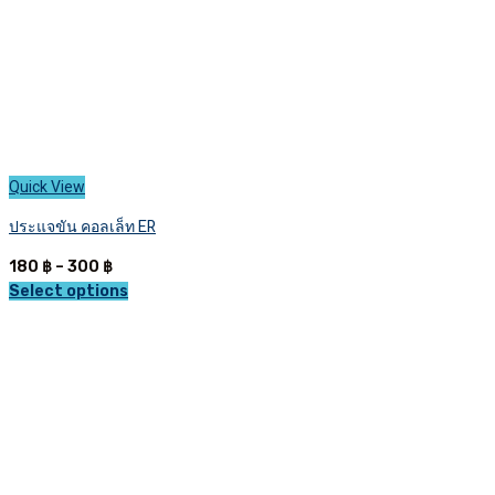
Quick View
ประแจขัน คอลเล็ท ER
Price
180
฿
–
300
฿
range:
Select options
This
180 ฿
product
through
has
300 ฿
multiple
variants.
The
options
may