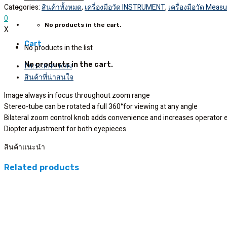
Categories:
สินค้าทั้งหมด
,
เครื่องมือวัด INSTRUMENT
,
เครื่องมือวัด Measu
0
No products in the cart.
X
Cart
No products in the list
No products in the cart.
Description
สินค้าที่น่าสนใจ
Image always in focus throughout zoom range
Stereo-tube can be rotated a full 360°for viewing at any angle
Bilateral zoom control knob adds convenience and increases operator e
Diopter adjustment for both eyepieces
สินค้าแนะนำ
Related products