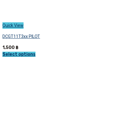
Quick View
DCGT11T3xx PILOT
1,500
฿
Select options
This
product
has
multiple
variants.
The
options
may
be
chosen
on
the