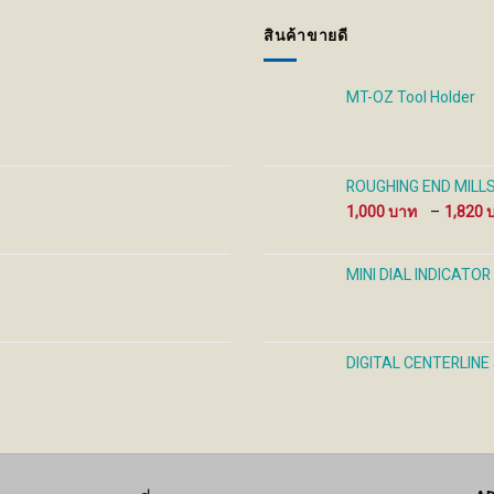
may
may
be
be
สินค้าขายดี
chosen
cho
on
on
the
the
MT-OZ Tool Holder
product
prod
page
pag
ROUGHING END MILLS 
1,000
–
1,820
MINI DIAL INDICATOR
DIGITAL CENTERLINE