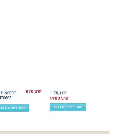
870
This
This
OT INSERT
QB MACHINE VI
11ER,11IR
T0602
มิลลิ่ง พร้อมชุด
uct
product
product
1,900
4,000
–
has
has
SELECT OPTIONS
ELECT OPTIONS
iple
multiple
multiple
SELECT OPTI
ants.
variants.
variants.
The
The
ons
options
options