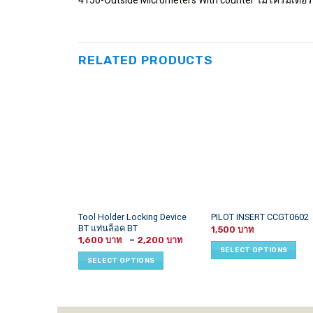
4150-Outside Micrometers With counter ไมโครมิเตอร์
RELATED PRODUCTS
This
This
Tool Holder Locking Device
PILOT INSERT CCGT0602
BT แท่นล็อค BT
product
product
1,500
Price
1,600
–
2,200
has
has
range:
SELECT OPTIONS
1,600 ฿
multiple
multiple
SELECT OPTIONS
through
variants.
variants.
2,200 ฿
The
The
options
options