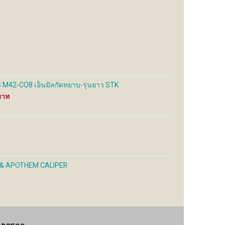
may
may
be
be
sen
chosen
chosen
on
on
the
the
uct
product
product
e
page
page
M42-CO8 เอ็นมิลกัดหยาบ-รุ่นยาว STK
Price
range:
1,000 ฿
through
1,820 ฿
 & APOTHEM CALIPER