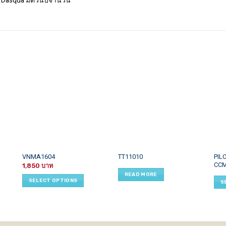
 Dasqua มีตัวนับจำนวน
This
This
PIL
VNMA1604
TT11010
CCM
product
prod
1,850
READ MORE
has
has
SELECT OPTIONS
S
multiple
mult
variants.
vari
The
The
options
opti