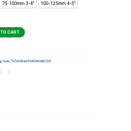
75-100mm 3-4"
100-125mm 4-5"
through
9,700 ฿
rs With counter ไมโครมิเตอร์ Dasqua มีตัวนับจำนวน quantity
 TO CART
g tools
,
ไมโครมิเตอร์-MICROMETER