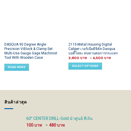
This
DASQUA 90 Degree Angle
2115-Metal Housing Digital
Precision V-Block & Clamp Set
Caliper เวอร์เนียดิจิตัล Dasqua
product
Multi-Use Gauge Gage Machinist
บอดี้โลหะ ทนทานต่อการกระแทก
has
Tool With Wooden Case
Price
2,800
–
6,500
multiple
range:
2,800 ฿
variants.
SELECT OPTIONS
through
READ MORE
6,500 ฿
The
options
may
be
chosen
on
สินค้าล่าสุด
the
product
page
60° CENTER DRILL-Gold นำศูนย์ สีเงิน
Price
100
–
480
range: