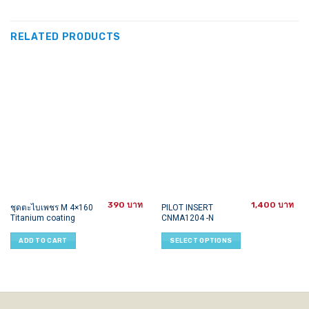
RELATED PRODUCTS
390
1,400
This
ชุดตะไบเพชร M 4×160
PILOT INSERT
Titanium coating
CNMA1204 -N
product
has
ADD TO CART
SELECT OPTIONS
multiple
variants.
The
options
may