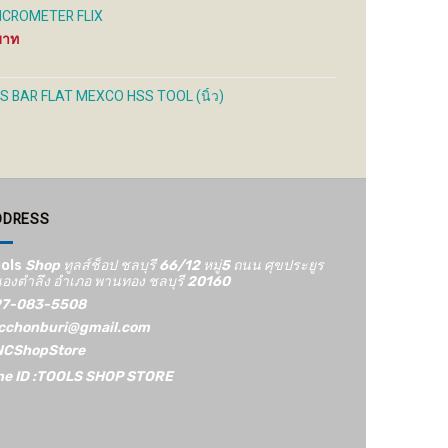
 MICROMETER FLIX
Price
range:
2,000 ฿
through
S BAR FLAT MEXCO HSS TOOL (นิ้ว)
5,800 ฿
Price
range:
250 ฿
through
390 ฿
DDRESS
ols
Shop ทูลส์ช็อป ชลบุรี 66/12​ หมู่5​ ถนน ศุขประยูร
องตำลึง อำเภอ พานทอง ชลบุรี 20160
7-083-5508
cchonburi@gmail.com
CShopStore
ne ID :TOOLS SHOP STORE