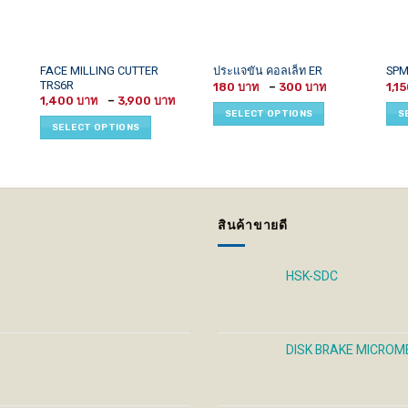
This
This
This
FACE MILLING CUTTER
ประแจขัน คอลเล็ท ER
SP
TRS6R
rice
Price
product
product
prod
180
–
300
1,1
ange:
range:
Price
1,400
–
3,900
has
has
has
50 ฿
180 ฿
range:
SELECT OPTIONS
S
hrough
through
1,400 ฿
multiple
multiple
mult
SELECT OPTIONS
90 ฿
300 ฿
through
variants.
variants.
vari
3,900 ฿
The
The
The
options
options
opti
may
may
may
be
be
be
สินค้าขายดี
chosen
chosen
cho
on
on
on
the
the
the
HSK-SDC
product
product
prod
page
page
pag
DISK BRAKE MICROM