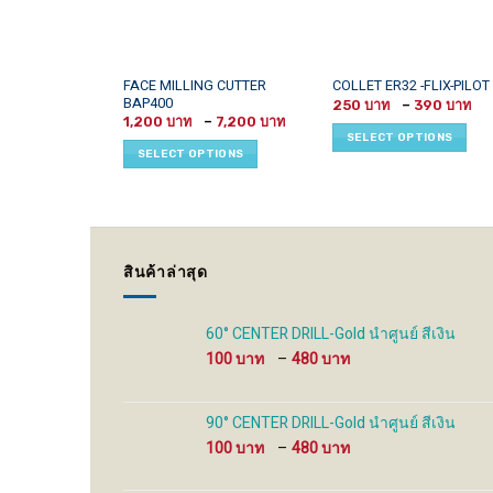
This
This
FACE MILLING CUTTER
COLLET ER32 -FLIX-PILOT
BAP400
P
product
product
250
–
390
r
Price
1,200
–
7,200
has
has
2
range:
SELECT OPTIONS
t
1,200 ฿
multiple
multiple
SELECT OPTIONS
3
through
variants.
variants.
7,200 ฿
The
The
options
options
may
may
be
be
สินค้าล่าสุด
chosen
chosen
on
on
the
the
60° CENTER DRILL-Gold นำศูนย์ สีเงิน
product
product
Price
100
–
480
page
page
range:
100 ฿
through
90° CENTER DRILL-Gold นำศูนย์ สีเงิน
480 ฿
Price
100
–
480
range:
100 ฿