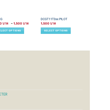
This
This
PILOT INSERT
MG
DCGT11T3xx PILOT
CCMT0602
Price
uct
product
product
50
–
1,500
1,500
range:
has
has
1,150 ฿
ELECT OPTIONS
SELECT OPTIONS
SELECT OPTI
through
iple
multiple
multiple
1,500 ฿
ants.
variants.
variants.
The
The
ons
options
options
may
may
be
be
sen
chosen
chosen
on
on
the
the
uct
product
product
e
page
page
ETER