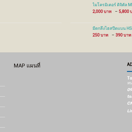
ไมโครมิเตอร์ ดิจิตัล
2,000
–
5,800
มีดกลึงไฮสปีดแบน HS
250
–
390
A
MAP แผนที่
To
หน
09
ts
CN
Li