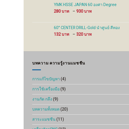
through
YMK HSSE JAPAN 60 องศา Degree
480 ฿
Price
280
–
930
range:
280 ฿
through
60° CENTER DRILL-Gold นำศูนย์ สีทอง
930 ฿
Price
132
–
320
range:
132 ฿
through
320 ฿
บทความ ความรู้งานแมชชีน
การแก้ไขปัญหา
(4)
การใช้เครื่องมือ
(9)
งานกัด กลึง
(9)
บทความทั้งหมด
(20)
สาระแมชชีน
(11)