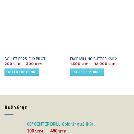
This
This
COLLET ER25 -FLIX-PILOT
FACE MILLING CUTTER KM12
Price
Price
product
product
200
–
300
1,300
–
12,000
range:
range:
has
has
200 ฿
1,300 ฿
SELECT OPTIONS
SELECT OPTIONS
through
through
multiple
multiple
300 ฿
12,000 ฿
variants.
variants.
The
The
options
options
may
may
be
be
สินค้าล่าสุด
chosen
chosen
on
on
the
the
60° CENTER DRILL-Gold นำศูนย์ สีเงิน
product
product
Price
100
–
480
page
page