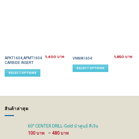
1,400
1,850
This
This
APKT1604,APMT1604
VNMA1604
CARBIDE INSERT
product
product
SELECT OPTIONS
has
has
SELECT OPTIONS
multiple
multiple
variants.
variants.
The
The
options
options
may
may
be
be
สินค้าล่าสุด
chosen
chosen
on
on
the
the
60° CENTER DRILL-Gold นำศูนย์ สีเงิน
product
product
Price
100
–
480
page
page
range: