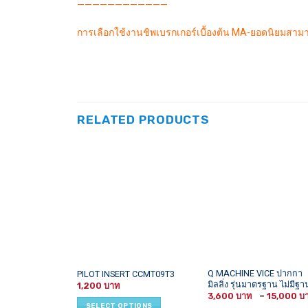
————————————
การเลือกใช้งานชิพเบรกเกอร์เบื้องต้น MA-ยอดนิยมสาม
RELATED PRODUCTS
This
This
Q MACHINE VICE ปากกา
PILOT INSERT CCMT09T3
มิลลิ่ง รุ่นมาตรฐาน ไม่มีฐา
product
product
1,200
3,600
–
15,000
has
has
SELECT OPTIONS