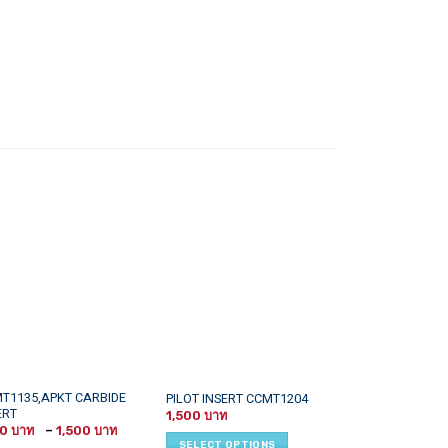
This
T1135,APKT CARBIDE
ชุดตะไบเพชร M
PILOT INSERT CCMT1204
ERT
4×160 Titanium
uct
product
1,500
coating
Price
00
–
1,500
has
range:
SELECT OPTIONS