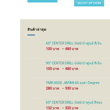
multiple
multiple
SELECT OPTIONS
variants.
variants.
The
The
options
options
may
may
be
be
สินค้าล่าสุด
chosen
chosen
on
on
the
the
60° CENTER DRILL-Gold นำศูนย์ สีเงิน
product
product
Price
100
–
480
page
page
range:
100 ฿
through
90° CENTER DRILL-Gold นำศูนย์ สีเงิน
480 ฿
Price
100
–
480
range:
100 ฿
through
YMK HSSE JAPAN 60 องศา Degree
480 ฿
Price
280
–
930
range:
280 ฿
through
60° CENTER DRILL-Gold นำศูนย์ สีทอง
930 ฿
Price
132
–
320