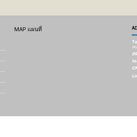
A
MAP แผนที่
To
หน
09
ts
CN
Li