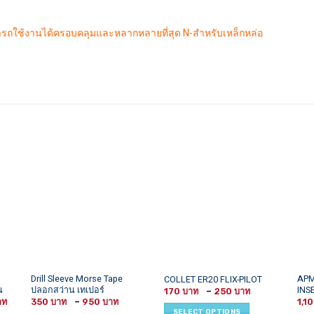
ารถใช้งานได้ครอบคลุมและหลากหลายที่สุด N-สำหรับเหล็กหล่อ
This
This
This
Drill Sleeve Morse Tape
APM
COLLET ER20 FLIX-PILOT
น
ปลอกสว่าน เทเปอร์
INS
Price
product
product
prod
170
–
250
range:
Price
Price
350
–
950
1,1
has
has
has
170 ฿
range:
range:
SELECT OPTIONS