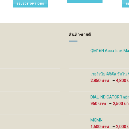
through
3,600 ฿
350 ฿
multiple
multiple
mult
SELECT OPTIONS
S
250 ฿
through
through
variants.
variants.
vari
15,000 ฿
950 ฿
The
The
The
options
options
opti
may
may
may
be
be
be
สินค้าขายดี
chosen
chosen
cho
on
on
on
the
the
the
QM16N Accu-lock Ma
product
product
prod
page
page
pag
เวอร์เนีย ดิจิตัล วัด
2,850
–
4,800
DIAL INDICATOR ไดอัล
950
–
2,500
MGMN
1,600
–
2,000