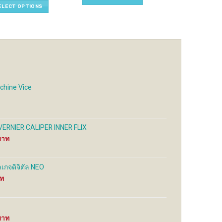
1,100 ฿
iple
multiple
ELECT OPTIONS
through
ADD TO CART
ants.
variants.
1,500 ฿
The
ons
options
may
be
sen
chosen
on
the
chine Vice
uct
product
e
page
ใน VERNIER CALIPER INNER FLIX
Price
range:
2,850 ฿
through
เกจดิจิตัล NEO
4,800 ฿
Price
range:
950 ฿
through
2,500 ฿
Price