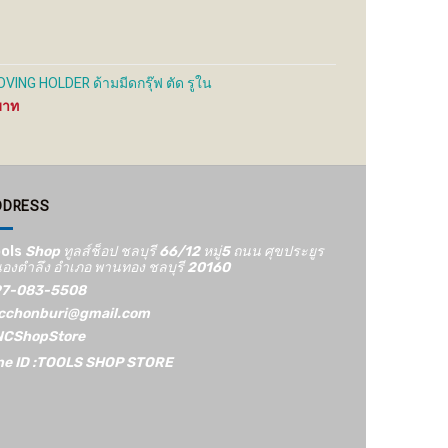
ING HOLDER ด้ามมีดกรุ๊ฟ ตัด รูใน
Price
range:
1,200 ฿
through
1,600 ฿
DDRESS
ols
Shop ทูลส์ช็อป ชลบุรี 66/12​ หมู่5​ ถนน ศุขประยูร
องตำลึง อำเภอ พานทอง ชลบุรี 20160
7-083-5508
cchonburi@gmail.com
CShopStore
ne ID :TOOLS SHOP STORE