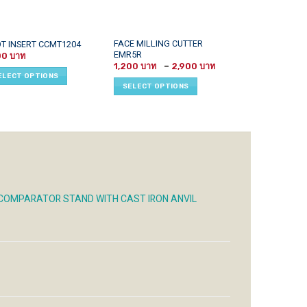
This
This
FACE MILLING CUTTER
OT INSERT CCMT1204
SPMG
EMR5R
uct
product
product
00
1,150
–
1
Price
1,200
–
2,900
has
has
range:
ELECT OPTIONS
SELECT OPTI
1,200 ฿
iple
multiple
multiple
SELECT OPTIONS
through
ants.
variants.
variants.
2,900 ฿
The
The
ons
options
options
may
may
be
be
sen
chosen
chosen
on
on
the
the
 COMPARATOR STAND WITH CAST IRON ANVIL
uct
product
product
e
page
page