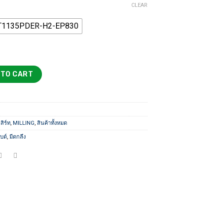
through
CLEAR
1,500 ฿
1135PDER-H2-EP830
E INSERT quantity
 TO CART
สิร์ท
,
MILLING
,
สินค้าทั้งหมด
บด์
,
มีดกลึง