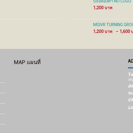
บล็อคองศา NO LOGO
1,200
MGIVR TURNING GROOV
1,200
–
1,600
A
MAP แผนที่
To
หน
09
ts
CN
Li