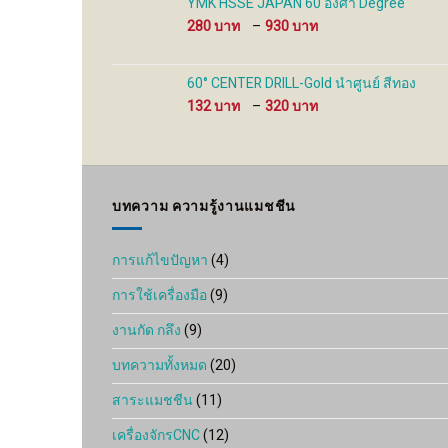
YMK HSSE JAPAN 60 องศา Degree
480 ฿
Price
280
–
930
range:
280 ฿
through
60° CENTER DRILL-Gold นำศูนย์ สีทอง
930 ฿
Price
132
–
320
range:
132 ฿
through
320 ฿
บทความ ความรู้งานแมชชีน
การแก้ไขปัญหา
(4)
การใช้เครื่องมือ
(9)
งานกัด กลึง
(9)
บทความทั้งหมด
(20)
สาระแมชชีน
(11)
เครื่องจักรCNC
(12)