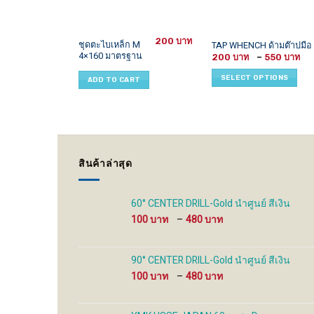
200
This
ชุดตะไบเหล็ก M
TAP WHENCH ด้ามต๊าปมือ
4×160 มาตรฐาน
P
product
200
–
550
r
has
2
SELECT OPTIONS
ADD TO CART
t
multiple
5
variants.
The
options
may
be
สินค้าล่าสุด
chosen
on
the
60° CENTER DRILL-Gold นำศูนย์ สีเงิน
product
Price
100
–
480
page
range:
100 ฿
through
90° CENTER DRILL-Gold นำศูนย์ สีเงิน
480 ฿
Price
100
–
480
range:
100 ฿
through