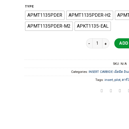
TYPE
APMT1135PDER
APMT1135PDER-H2
APMT
APMT1135PDER-M2
APKT1135-EAL
APMT1135,APKT CARBID
ADD
SKU:
N/A
Categories:
INSERT CARBIDE เม็ดมีด อินเ
Tags:
insert
,
pilot
,
คาร์ไ