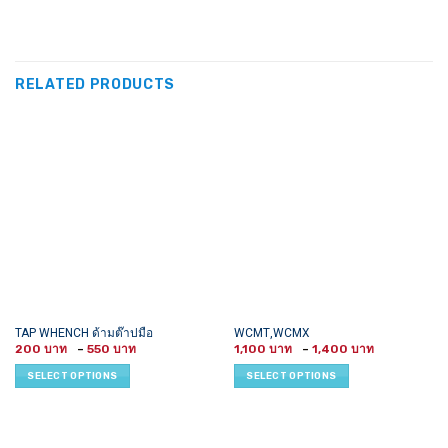
RELATED PRODUCTS
This
This
TAP WHENCH ด้ามต๊าปมือ
WCMT,WCMX
Price
Price
product
product
200
–
550
1,100
–
1,400
range:
range:
has
has
200 ฿
1,100 ฿
SELECT OPTIONS
SELECT OPTIONS
through
through
multiple
multiple
550 ฿
1,400 ฿
variants.
variants.
The
The
options
options