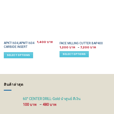
1,400
This
This
APKT1604,APMT1604
FACE MILLING CUTTER BAP400
CARBIDE INSERT
Price
product
product
1,200
–
7,200
range:
has
has
1,200 ฿
SELECT OPTIONS
SELECT OPTIONS
through
multiple
multiple
7,200 ฿
variants.
variants.
The
The
options
options
may
may
be
be
สินค้าล่าสุด
chosen
chosen
on
on
the
the
60° CENTER DRILL-Gold นำศูนย์ สีเงิน
product
product
Price
100
–
480
page
page
range:
100 ฿