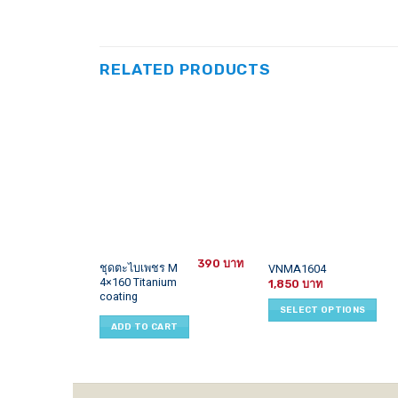
RELATED PRODUCTS
390
This
ชุดตะไบเพชร M
VNMA1604
4×160 Titanium
product
1,850
coating
has
SELECT OPTIONS
multiple
ADD TO CART
variants.
The
options
may