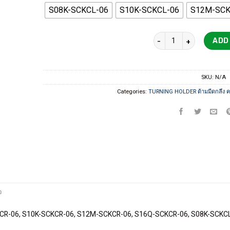
S08K-SCKCL-06
S10K-SCKCL-06
S12M-SCK
SCKCR TURNING BORING 
ADD
SKU:
N/A
Categories:
TURNING HOLDER ด้ามมีดกลึง ค
จ
CKCR-06, S10K-SCKCR-06, S12M-SCKCR-06, S16Q-SCKCR-06, S08K-SCKC