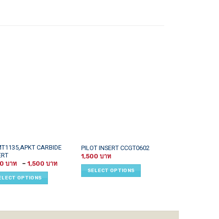
This
This
T1135,APKT CARBIDE
PILOT INSERT CCGT0602
DCGT07xx PILO
ERT
uct
product
product
1,500
1,300
Price
00
–
1,500
has
has
range:
SELECT OPTIONS
SELECT OPTI
1,100 ฿
iple
multiple
multiple
ELECT OPTIONS
through
ants.
variants.
variants.
1,500 ฿
The
The
ons
options
options
may
may