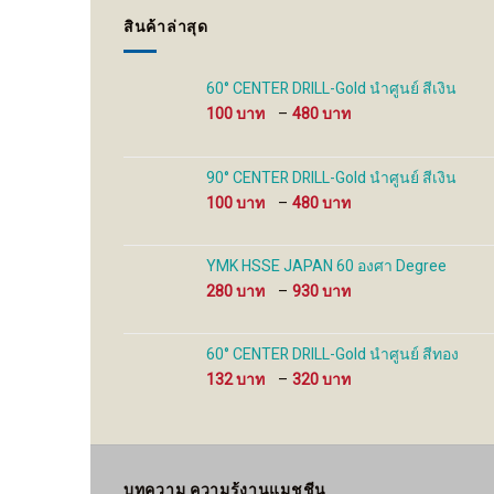
be
สินค้าล่าสุด
chosen
on
the
60° CENTER DRILL-Gold นำศูนย์ สีเงิน
product
Price
100
–
480
page
range:
100 ฿
through
90° CENTER DRILL-Gold นำศูนย์ สีเงิน
480 ฿
Price
100
–
480
range:
100 ฿
through
YMK HSSE JAPAN 60 องศา Degree
480 ฿
Price
280
–
930
range:
280 ฿
through
60° CENTER DRILL-Gold นำศูนย์ สีทอง
930 ฿
Price
132
–
320
range:
132 ฿
through
320 ฿
บทความ ความรู้งานแมชชีน