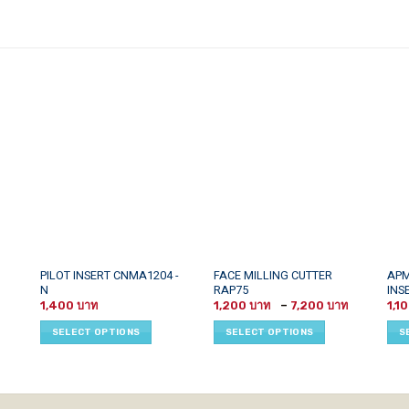
This
This
This
PILOT INSERT CNMA1204 -
FACE MILLING CUTTER
APM
N
RAP75
INS
product
product
prod
Price
1,400
1,200
–
7,200
1,1
has
has
has
range:
1,200 ฿
multiple
multiple
mult
SELECT OPTIONS
SELECT OPTIONS
S
through
variants.
variants.
vari
7,200 ฿
The
The
The
options
options
opti
may
may
may