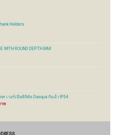
be
be
sen
chosen
chosen
on
on
the
the
Shank Holders
uct
product
product
e
page
page
GE WITH ROUND DEPTH BAR
per เวอร์เนียดิจิตัล Dasqua กันน้ำ IP54
Price
range:
2,800 ฿
through
6,100 ฿
DDRESS