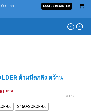
ติดต่อเรา
LOGIN / REGISTER
ER ด้ามมีดกลึง คว้าน
Price
00
range:
CLEAR
650 ฿
KCR-06
S16Q-SCKCR-06
through