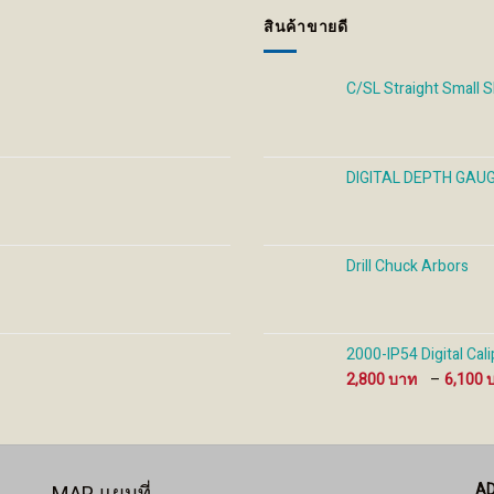
be
be
be
สินค้าขายดี
chosen
chosen
cho
on
on
on
the
the
the
C/SL Straight Small 
product
product
prod
page
page
pag
DIGITAL DEPTH GAU
Drill Chuck Arbors
2000-IP54 Digital Cali
2,800
–
6,100
A