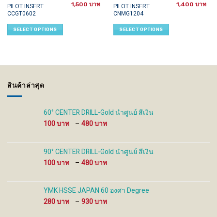
1,500
1,400
This
This
PILOT INSERT
PILOT INSERT
CCGT0602
CNMG1204
product
product
has
has
SELECT OPTIONS
SELECT OPTIONS
multiple
multiple
variants.
variants.
The
The
options
options
may
may
be
be
สินค้าล่าสุด
chosen
chosen
on
on
the
the
60° CENTER DRILL-Gold นำศูนย์ สีเงิน
product
product
Price
100
–
480
page
page
range:
100 ฿
through
90° CENTER DRILL-Gold นำศูนย์ สีเงิน
480 ฿
Price
100
–
480
range:
100 ฿
through
YMK HSSE JAPAN 60 องศา Degree
480 ฿
Price
280
–
930
range: