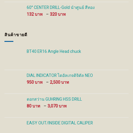
280 ฿
through
60° CENTER DRILL-Gold นำศูนย์ สีทอง
930 ฿
Price
132
–
320
range:
132 ฿
through
สินค้าขายดี
320 ฿
BT40 ER16 Angle Head chuck
DIAL INDICATOR ไดอัลเกจดิจิตัล NEO
Price
950
–
2,500
range:
950 ฿
through
ดอกสว่าน GUHRING HSS DRILL
2,500 ฿
Price
80
–
3,070
range:
80 ฿
through
EASY OUT/INSIDE DIGITAL CALIPER
3,070 ฿