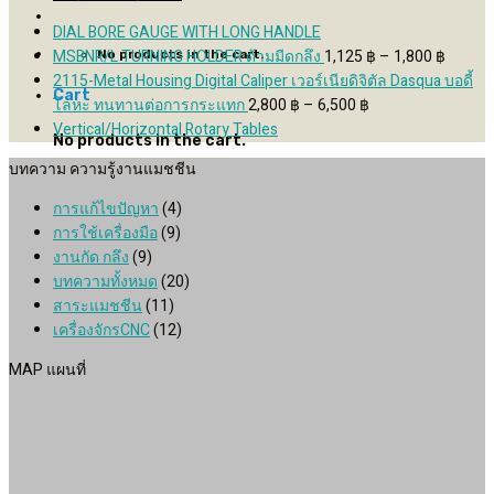
through
480 ฿
132 ฿
930 ฿
through
DIAL BORE GAUGE WITH LONG HANDLE
320 ฿
Price
MSBNR/L TURNING HOLDER ด้ามมีดกลึง
1,125
฿
–
1,800
฿
No products in the cart.
range:
2115-Metal Housing Digital Caliper เวอร์เนียดิจิตัล Dasqua บอดี้
Cart
Price
1,125 
โลหะ ทนทานต่อการกระแทก
2,800
฿
–
6,500
฿
range:
throug
Vertical/Horizontal Rotary Tables
No products in the cart.
2,800 ฿
1,800 
บทความ ความรู้งานแมชชีน
through
6,500 ฿
การแก้ไขปัญหา
(4)
การใช้เครื่องมือ
(9)
งานกัด กลึง
(9)
บทความทั้งหมด
(20)
สาระแมชชีน
(11)
เครื่องจักรCNC
(12)
MAP แผนที่