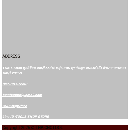
ADDRESS
Tools
Shop ทูลส์ช็อป ชลบุรี 66/12​ หมู่5​ ถนน ศุขประยูร หนองตำลึง อำเภอ พานทอง
ชลบุรี 20160
097-083-5508
tscchonburi@gmail.com
CNCShopStore
Line ID :TOOLS SHOP STORE
Copyright 2026 ©
THAICNCTOOL