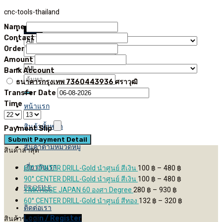
Skip
cnc-tools-thailand
to
Name
Menu
content
Contact
Order
Search
Amount
for:
Bank Account
Search
ธนาคารกรุงเทพ
7360443936
ศราวุฒิ
for:
Transfer Date
Time
หน้าแรก
สินค้าทั้งหมด
Payment Slip
สินค้าตามหมวดหมู่
สินค้าล่าสุด
เกี่ยวกับเรา
Price
60° CENTER DRILL-Gold นำศูนย์ สีเงิน
100
฿
–
480
฿
range:
Price
90° CENTER DRILL-Gold นำศูนย์ สีเงิน
100
฿
–
480
฿
Profile
Price
100 ฿
range:
YMK HSSE JAPAN 60 องศา Degree
280
฿
–
930
฿
range:
through
100 ฿
Price
60° CENTER DRILL-Gold นำศูนย์ สีทอง
132
฿
–
320
฿
ติดต่อเรา
280 ฿
480 ฿
through
range:
สินค้าขายดี
Login / Register