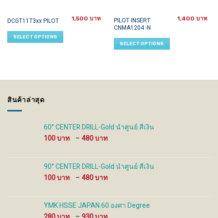
1,500
1,400
This
This
PILOT INSERT
DCGT11T3xx PILOT
CNMA1204 -N
product
product
SELECT OPTIONS
has
has
SELECT OPTIONS
multiple
multiple
variants.
variants.
The
The
options
options
may
may
be
be
สินค้าล่าสุด
chosen
chosen
on
on
the
the
60° CENTER DRILL-Gold นำศูนย์ สีเงิน
product
product
Price
100
–
480
page
page
range:
100 ฿
through
90° CENTER DRILL-Gold นำศูนย์ สีเงิน
480 ฿
Price
100
–
480
range:
100 ฿
through
YMK HSSE JAPAN 60 องศา Degree
480 ฿
Price
280
–
930