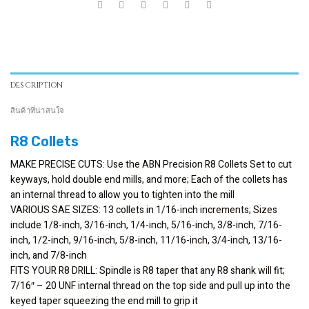
DESCRIPTION
สินค้าที่น่าสนใจ
R8 Collets
MAKE PRECISE CUTS: Use the ABN Precision R8 Collets Set to cut
keyways, hold double end mills, and more; Each of the collets has
an internal thread to allow you to tighten into the mill
VARIOUS SAE SIZES: 13 collets in 1/16-inch increments; Sizes
include 1/8-inch, 3/16-inch, 1/4-inch, 5/16-inch, 3/8-inch, 7/16-
inch, 1/2-inch, 9/16-inch, 5/8-inch, 11/16-inch, 3/4-inch, 13/16-
inch, and 7/8-inch
FITS YOUR R8 DRILL: Spindle is R8 taper that any R8 shank will fit;
7/16″ – 20 UNF internal thread on the top side and pull up into the
keyed taper squeezing the end mill to grip it