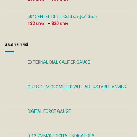
range:
280 ฿
through
60° CENTER DRILL-Gold นำศูนย์ สีทอง
930 ฿
Price
132
–
320
range:
132 ฿
through
สินค้าขายดี
320 ฿
EXTERNAL DIAL CALIPER GAUGE
OUTSIDE MICROMETER WITH ADJUSTABLE ANVILS
DIGITAL FORCE GAUGE
0-12.7MM/0.5DIGITAL INDICATORS