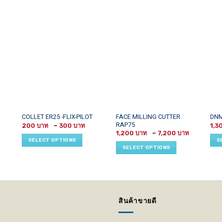
This
This
This
FACE MILLING CUTTER
COLLET ER25 -FLIX-PILOT
DNM
RAP75
Price
product
product
prod
200
–
300
1,3
range:
ice
Price
1,200
–
7,200
has
has
has
200 ฿
ange:
range:
SELECT OPTIONS
S
through
50 ฿
1,200 ฿
multiple
multiple
mult
SELECT OPTIONS
300 ฿
hrough
through
variants.
variants.
vari
50 ฿
7,200 ฿
The
The
The
options
options
opti
may
may
may
be
be
be
สินค้าขายดี
chosen
chosen
cho
on
on
on