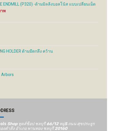
the
the
ENDMILL (P320) -ด้ามมิลลิ่งบอลโน้ส แบบเปลี่ยนเม็ด
uct
product
product
Price
e
page
page
range:
1,600 ฿
through
2,300 ฿
G HOLDER ด้ามมีดกลึง คว้าน
Price
range:
650 ฿
through
l Arbors
900 ฿
DDRESS
ols
Shop ทูลส์ช็อป ชลบุรี 66/12​ หมู่5​ ถนน ศุขประยูร
องตำลึง อำเภอ พานทอง ชลบุรี 20160