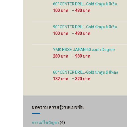
the
the
60° CENTER DRILL-Gold นำศูนย์ สีเงิน
product
product
Price
100
–
480
page
page
range:
100 ฿
through
90° CENTER DRILL-Gold นำศูนย์ สีเงิน
480 ฿
Price
100
–
480
range:
100 ฿
through
YMK HSSE JAPAN 60 องศา Degree
480 ฿
Price
280
–
930
range:
280 ฿
through
60° CENTER DRILL-Gold นำศูนย์ สีทอง
930 ฿
Price
132
–
320
range:
132 ฿
through
320 ฿
บทความ ความรู้งานแมชชีน
การแก้ไขปัญหา
(4)