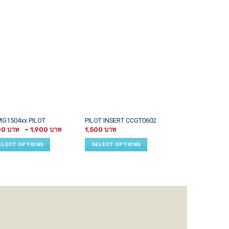
This
This
FACE MILLING 
G1504xx PILOT
PILOT INSERT CCGT0602
BAP400
Price
uct
product
product
00
–
1,900
1,500
range:
1,200
–
7
has
has
1,300 ฿
ELECT OPTIONS
SELECT OPTIONS
through
iple
multiple
multiple
SELECT OPTI
1,900 ฿
ants.
variants.
variants.
The
The
ons
options
options
may
may
be
be
sen
chosen
chosen
on
on