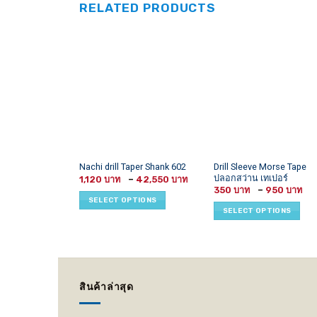
RELATED PRODUCTS
This
This
Drill Sleeve Morse Tape
Nachi drill Taper Shank 602
ปลอกสว่าน เทเปอร์
Price
product
product
1,120
–
42,550
range:
Pr
350
–
950
has
has
1,120 ฿
r
SELECT OPTIONS
through
3
multiple
multiple
SELECT OPTIONS
42,550 ฿
t
variants.
variants.
9
The
The
options
options
may
may
be
be
สินค้าล่าสุด
chosen
chosen
on
on