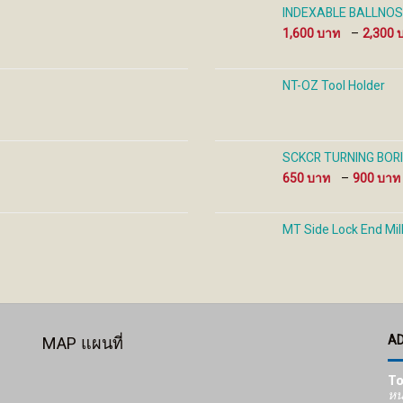
the
the
the
INDEXABLE BALLNOSE 
product
product
prod
1,600
–
2,300
page
page
pag
NT-OZ Tool Holder
SCKCR TURNING BORIN
650
–
900
MT Side Lock End Mil
A
MAP แผนที่
To
หน